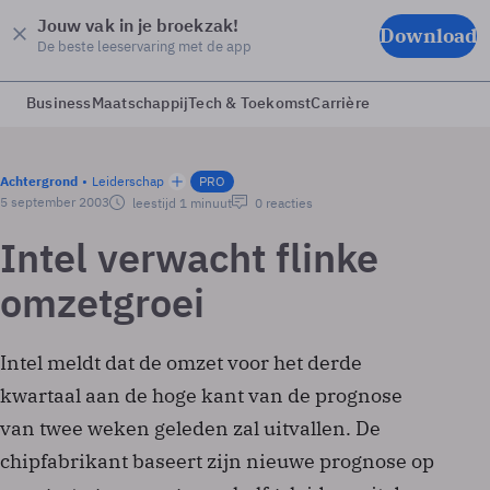
Jouw vak in je broekzak!
Download
De beste leeservaring met de app
Business
Maatschappij
Tech & Toekomst
Carrière
Achtergrond
Leiderschap
PRO
5 september 2003
leestijd 1 minuut
0 reacties
Intel verwacht flinke
omzetgroei
Intel meldt dat de omzet voor het derde
kwartaal aan de hoge kant van de prognose
van twee weken geleden zal uitvallen. De
chipfabrikant baseert zijn nieuwe prognose op