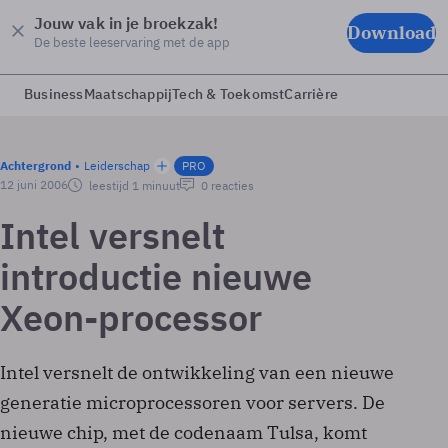
Jouw vak in je broekzak!
Download
De beste leeservaring met de app
Business
Maatschappij
Tech & Toekomst
Carrière
Achtergrond
Leiderschap
PRO
12 juni 2006
leestijd 1 minuut
0 reacties
Intel versnelt
introductie nieuwe
Xeon-processor
Intel versnelt de ontwikkeling van een nieuwe
generatie microprocessoren voor servers. De
nieuwe chip, met de codenaam Tulsa, komt