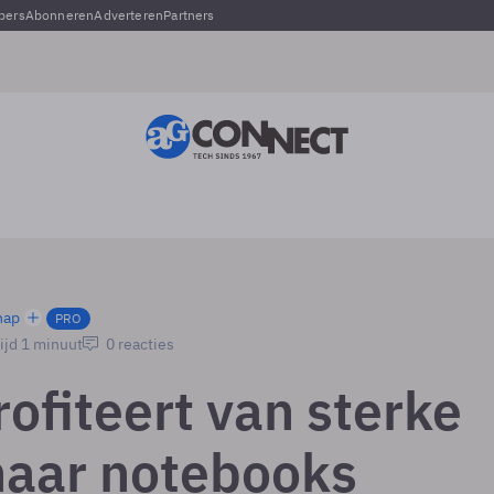
pers
Abonneren
Adverteren
Partners
hap
PRO
ijd 1 minuut
0 reacties
rofiteert van sterke
naar notebooks