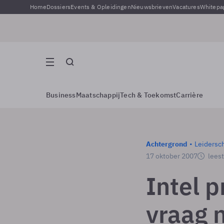
Home
Dossiers
Events & Opleidingen
Nieuwsbrieven
Vacatures
Whitepa
Business
Maatschappij
Tech & Toekomst
Carrière
Achtergrond
Leidersc
17 oktober 2007
leest
Intel p
vraag 