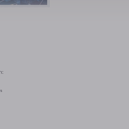
n:
rs