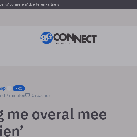
pers
Abonneren
Adverteren
Partners
hap
PRO
ijd 7 minuten
0 reacties
g me overal mee
en’