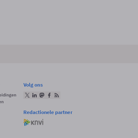
Volg ons
eidingen
en
Redactionele partner