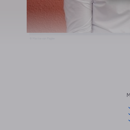
© Marike van Pagée
M