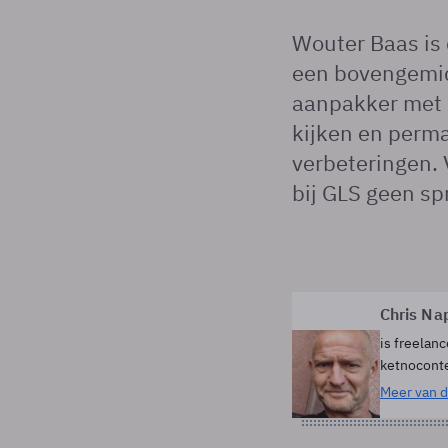
Wouter Baas is 
een bovengemidd
aanpakker met e
kijken en perm
verbeteringen. 
bij GLS geen sp
Chris Na
is freelanc
ketnocont
Meer van d