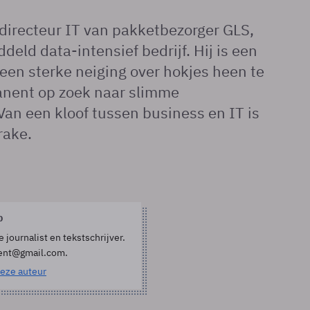
directeur IT van pakketbezorger GLS,
eld data-intensief bedrijf. Hij is een
en sterke neiging over hokjes heen te
anent op zoek naar slimme
Van een kloof tussen business en IT is
rake.
p
e journalist en tekstschrijver.
ent@gmail.com.
eze auteur