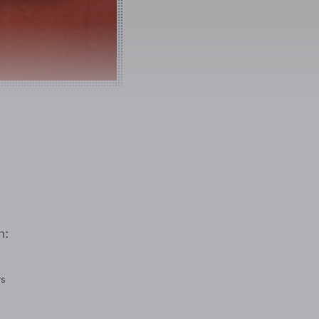
n:
rs