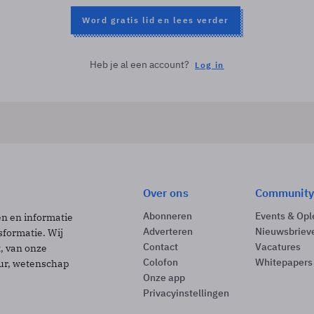
Word gratis lid en lees verder
Heb je al een account?
Log in
Over ons
Community
Abonneren
Events & Opl
ën en informatie
Adverteren
Nieuwsbriev
sformatie. Wij
Contact
Vacatures
t, van onze
Colofon
Whitepapers
uur, wetenschap
Onze app
Privacyinstellingen