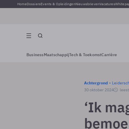
Home
Dossiers
Events & Opleidingen
Nieuwsbrieven
Vacatures
Whitepa
Business
Maatschappij
Tech & Toekomst
Carrière
Achtergrond
Leidersc
30 oktober 2024
leest
‘Ik ma
bemoei