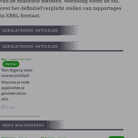
van de financiële markten. Woensdag stemt de SEC
over het definitief verplicht stellen van rapportages
in XBRL-formaat.
GERELATEERDE ARTIKELEN
GERELATEERDE ARTIKELEN
Blog
Soevereinteit, Cloud
Partner
Van legacy naar
soevereiniteit
Waarom je oude
applicaties je
grootste risico
zijn.
1 min
MEER WHITEPAPERS