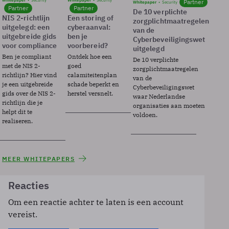
Whitepaper
Security
Whitepaper
Security
Partner
Whitepaper
Security
Partner
Partner
De 10 verplichte
NIS 2-richtlijn
Een storing of
zorgplichtmaatregelen
uitgelegd: een
cyberaanval:
van de
uitgebreide gids
ben je
Cyberbeveiligingswet
voor compliance
voorbereid?
uitgelegd
Ben je compliant
Ontdek hoe een
De 10 verplichte
met de NIS 2-
goed
zorgplichtmaatregelen
richtlijn? Hier vind
calamiteitenplan
van de
je een uitgebreide
schade beperkt en
Cyberbeveiligingswet
gids over de NIS 2-
herstel versnelt.
waar Nederlandse
richtlijn die je
organisaties aan moeten
helpt dit te
voldoen.
realiseren.
MEER WHITEPAPERS
Reacties
Om een reactie achter te laten is een account
vereist.