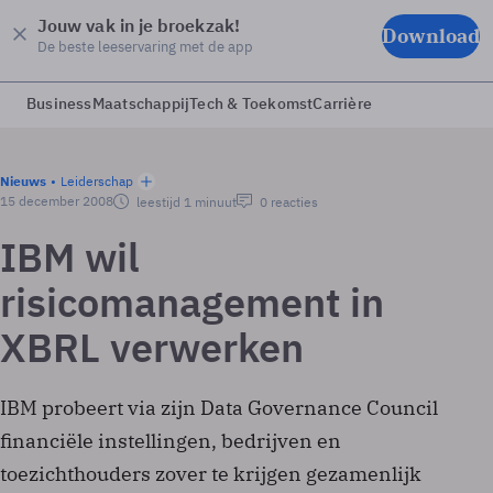
Jouw vak in je broekzak!
Download
De beste leeservaring met de app
Business
Maatschappij
Tech & Toekomst
Carrière
Nieuws
Leiderschap
15 december 2008
leestijd 1 minuut
0 reacties
IBM wil
risicomanagement in
XBRL verwerken
IBM probeert via zijn Data Governance Council
financiële instellingen, bedrijven en
toezichthouders zover te krijgen gezamenlijk