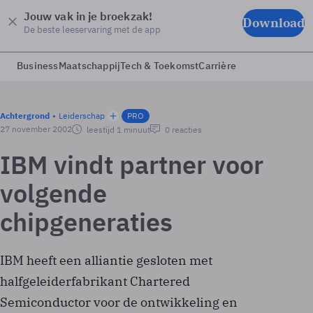
Jouw vak in je broekzak!
Download
De beste leeservaring met de app
Business
Maatschappij
Tech & Toekomst
Carrière
Achtergrond
Leiderschap
PRO
27 november 2002
leestijd 1 minuut
0 reacties
IBM vindt partner voor
volgende
chipgeneraties
IBM heeft een alliantie gesloten met
halfgeleiderfabrikant Chartered
Semiconductor voor de ontwikkeling en