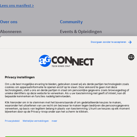
Lees ons manifest >
Over ons
Community
Abonneren
Events & Opleidingen
Adverteren
Nieuwsbrieven
Contact
Vacatures
Colofon
Whitepapers
Onze app
Privacyinstellingen
Volg ons
Redactionele partner
Algemene Voorwaarden & Copyrights