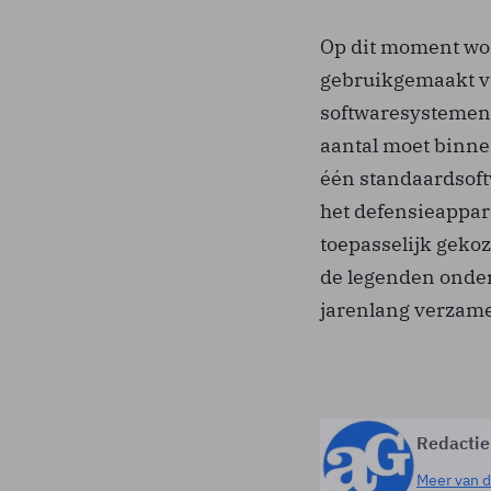
Op dit moment wor
gebruikgemaakt va
softwaresystemen,
aantal moet binnen
één standaardsof
het defensieappar
toepasselijk gekoz
de legenden onder
jarenlang verzam
Redactie
Meer van d