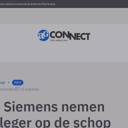
pers
Abonneren
Adverteren
Partners
hap
PRO
2 minuten
0 reacties
n Siemens nemen
 leger op de schop