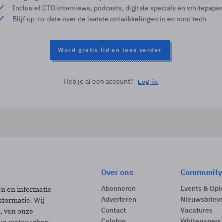
Inclusief CTO interviews, podcasts, digitale specials en whitepape
Blijf up-to-date over de laatste ontwikkelingen in en rond tech
Word gratis lid en lees verder
Heb je al een account?
Log in
Over ons
Community
Abonneren
Events & Opl
ën en informatie
Adverteren
Nieuwsbriev
sformatie. Wij
Contact
Vacatures
t, van onze
Colofon
Whitepapers