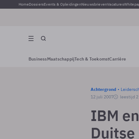
Home
Dossiers
Events & Opleidingen
Nieuwsbrieven
Vacatures
Whitepa
Business
Maatschappij
Tech & Toekomst
Carrière
Achtergrond
Leidersc
12 juli 2007
leestijd 
IBM e
Duitse