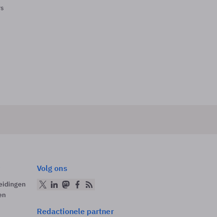
rs
Volg ons
eidingen
en
Redactionele partner