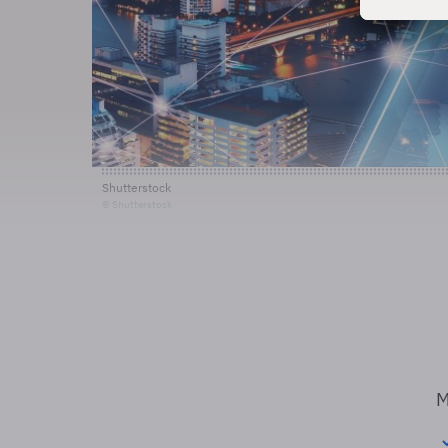
Shutterstock
© Shutterstock
M