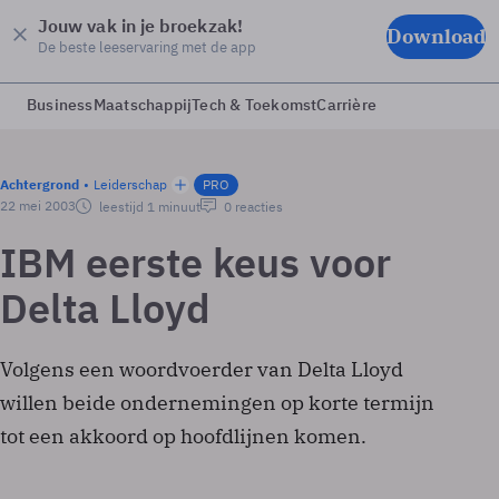
Jouw vak in je broekzak!
Download
De beste leeservaring met de app
Business
Maatschappij
Tech & Toekomst
Carrière
Achtergrond
Leiderschap
PRO
22 mei 2003
leestijd 1 minuut
0 reacties
IBM eerste keus voor
Delta Lloyd
Volgens een woordvoerder van Delta Lloyd
willen beide ondernemingen op korte termijn
tot een akkoord op hoofdlijnen komen.