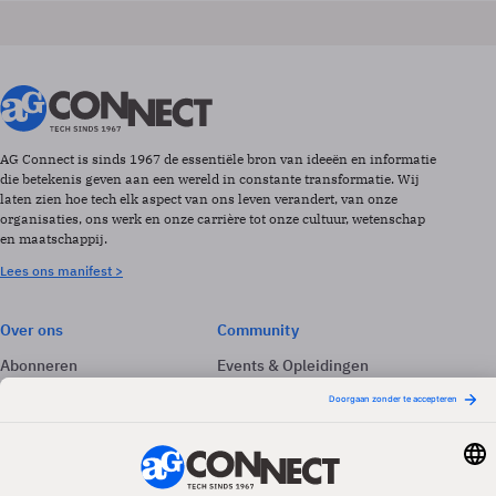
AG Connect is sinds 1967 de essentiële bron van ideeën en informatie
die betekenis geven aan een wereld in constante transformatie. Wij
laten zien hoe tech elk aspect van ons leven verandert, van onze
organisaties, ons werk en onze carrière tot onze cultuur, wetenschap
en maatschappij.
Lees ons manifest >
Over ons
Community
Abonneren
Events & Opleidingen
Adverteren
Nieuwsbrieven
Contact
Vacatures
Colofon
Whitepapers
Onze app
Privacyinstellingen