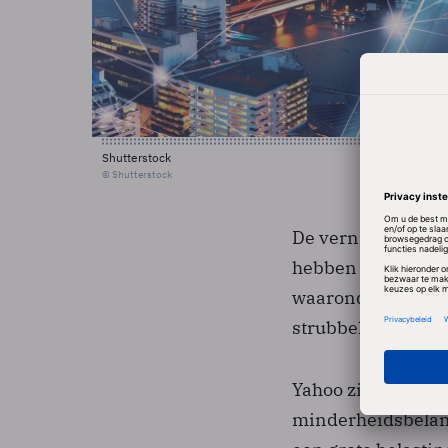
Shutterstock
© Shutterstock
De vernieuwing aa
hebben uitgeoefen
waaronder het afk
strubbelingen ro
Yahoo zit bovendi
minderheidsbelang