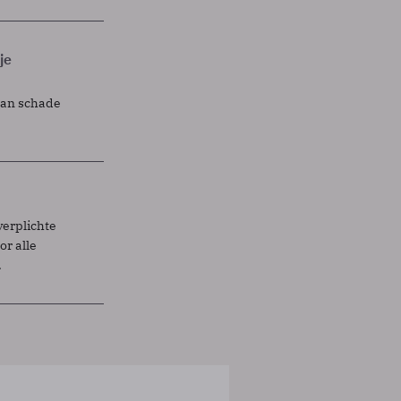
je
lan schade
verplichte
r alle
.