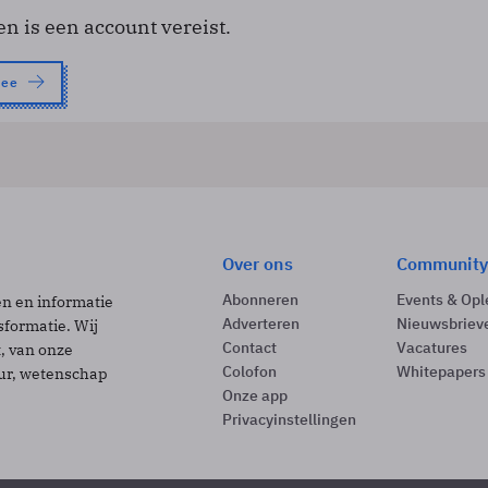
en is een account vereist.
nee
Over ons
Community
Abonneren
Events & Opl
ën en informatie
Adverteren
Nieuwsbriev
sformatie. Wij
Contact
Vacatures
t, van onze
Colofon
Whitepapers
uur, wetenschap
Onze app
Privacyinstellingen