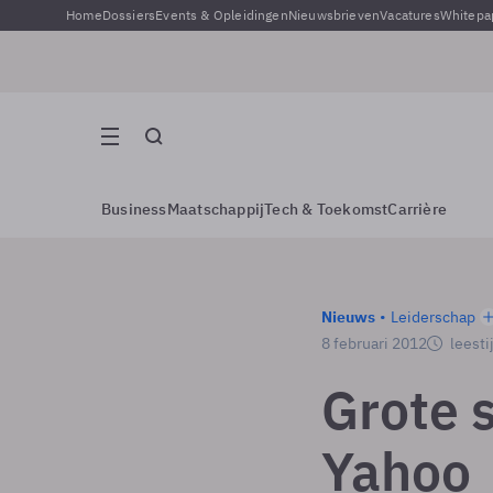
Home
Dossiers
Events & Opleidingen
Nieuwsbrieven
Vacatures
Whitepa
Business
Maatschappij
Tech & Toekomst
Carrière
Nieuws
Leiderschap
8 februari 2012
leesti
Grote 
Yahoo