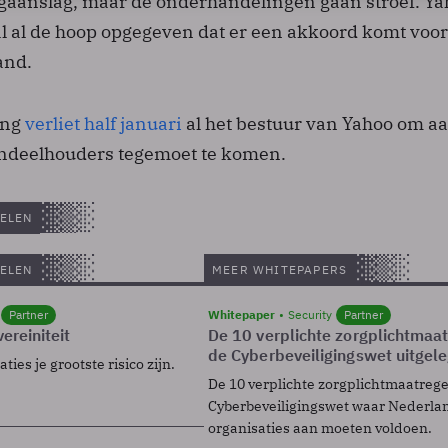
ngaanslag, maar de onderhandelingen gaan stroef. Y
al al de hoop opgegeven dat er een akkoord komt voor
and.
ang
verliet half januari
al het bestuur van Yahoo om a
ndeelhouders tegemoet te komen.
ELEN
ELEN
MEER WHITEPAPERS
Partner
Whitepaper
Security
Partner
ereiniteit
De 10 verplichte zorgplichtmaa
de Cyberbeveiligingswet uitgel
ies je grootste risico zijn.
De 10 verplichte zorgplichtmaatreg
Cyberbeveiligingswet waar Nederla
organisaties aan moeten voldoen.