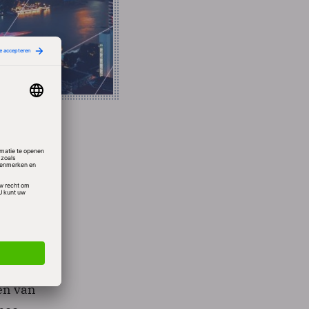
rs
en van