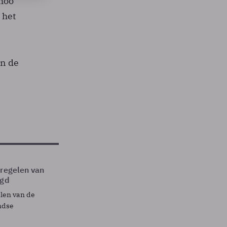
ahoo
 het
an de
tregelen van
egd
elen van de
ndse