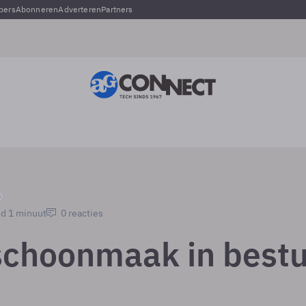
pers
Abonneren
Adverteren
Partners
jd 1 minuut
0 reacties
schoonmaak in best