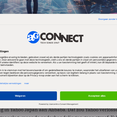
n de top is het gevolg van de druk die aandeelhoude
d na de een reeks missers van het huidige bestuur,
etsen van de overname door Microsoft in 2008 en de
nd de benoeming van
een nieuwe CEO
.
en verwikkeld in
de verkoop
van een groot
 in Yahoo Japan aan Alibaba. Dat zou Yahoo verloss