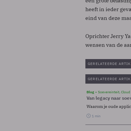
een grote belasti
heeft in ieder gev
eind van deze ma
Oprichter Jerry Y
wensen van de aa
GERELATEERDE ARTIK
GERELATEERDE ARTIK
Blog
Soevereinteit, Cloud
Van legacy naar soev
Waarom je oude applicat
1 min