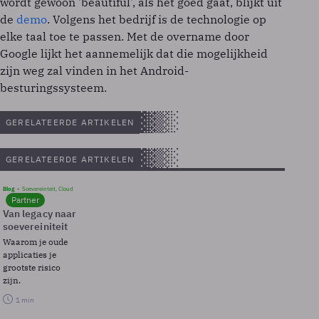
wordt gewoon 'beautiful', als het goed gaat, blijkt uit
de
demo
. Volgens het bedrijf is de technologie op
elke taal toe te passen. Met de overname door
Google lijkt het aannemelijk dat die mogelijkheid
zijn weg zal vinden in het Android-
besturingssysteem.
GERELATEERDE ARTIKELEN
GERELATEERDE ARTIKELEN
Blog
Soevereinteit, Cloud
Partner
Van legacy naar
soevereiniteit
Waarom je oude
applicaties je
grootste risico
zijn.
1 min