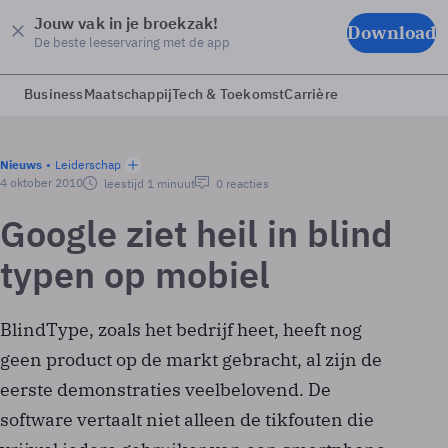
Jouw vak in je broekzak!
Download
De beste leeservaring met de app
Business
Maatschappij
Tech & Toekomst
Carrière
Nieuws
Leiderschap
4 oktober 2010
leestijd 1 minuut
0 reacties
Google ziet heil in blind
typen op mobiel
BlindType, zoals het bedrijf heet, heeft nog
geen product op de markt gebracht, al zijn de
eerste demonstraties veelbelovend. De
software vertaalt niet alleen de tikfouten die