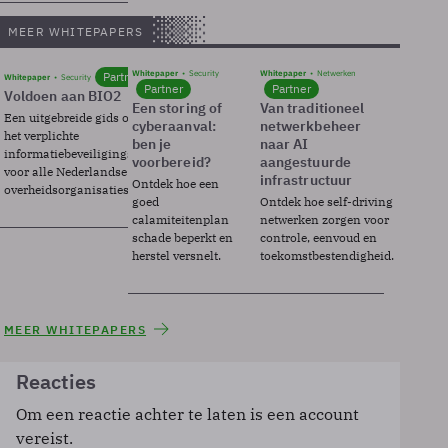
MEER WHITEPAPERS
Whitepaper
Security
Whitepaper
Netwerken
Partner
Whitepaper
Security
Partner
Partner
Voldoen aan BIO2
Een storing of
Van traditioneel
Een uitgebreide gids over BIO2,
cyberaanval:
netwerkbeheer
het verplichte
ben je
naar AI
informatiebeveiligingsframework
voorbereid?
aangestuurde
voor alle Nederlandse
infrastructuur
Ontdek hoe een
overheidsorganisaties.
goed
Ontdek hoe self-driving
calamiteitenplan
netwerken zorgen voor
schade beperkt en
controle, eenvoud en
herstel versnelt.
toekomstbestendigheid.
MEER WHITEPAPERS
Reacties
Om een reactie achter te laten is een account
vereist.