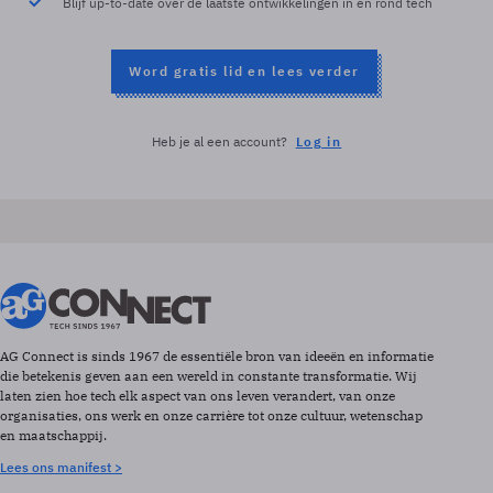
Blijf up-to-date over de laatste ontwikkelingen in en rond tech
Word gratis lid en lees verder
Heb je al een account?
Log in
AG Connect is sinds 1967 de essentiële bron van ideeën en informatie
die betekenis geven aan een wereld in constante transformatie. Wij
laten zien hoe tech elk aspect van ons leven verandert, van onze
organisaties, ons werk en onze carrière tot onze cultuur, wetenschap
en maatschappij.
Lees ons manifest >