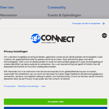
Over ons
Community
Abonneren
Events & Opleidingen
Adverteren
Nieuwsbrieven
Contact
Vacatures
Colofon
Whitepapers
Onze app
Privacyinstellingen
Volg ons
Redactionele partner
Algemene Voorwaarden & Copyrights
Privacy & Cookies