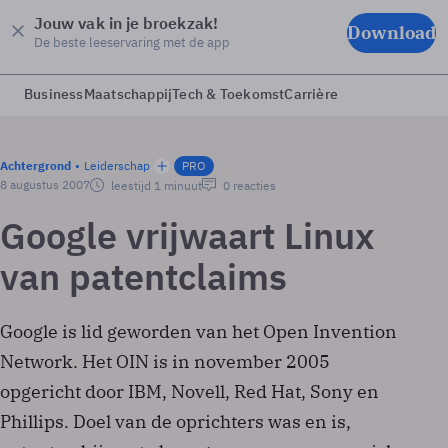
Jouw vak in je broekzak!
Download
De beste leeservaring met de app
Business
Maatschappij
Tech & Toekomst
Carrière
Achtergrond
Leiderschap
PRO
8 augustus 2007
leestijd 1 minuut
0 reacties
Google vrijwaart Linux
van patentclaims
Google is lid geworden van het Open Invention
Network. Het OIN is in november 2005
opgericht door IBM, Novell, Red Hat, Sony en
Phillips. Doel van de oprichters was en is,