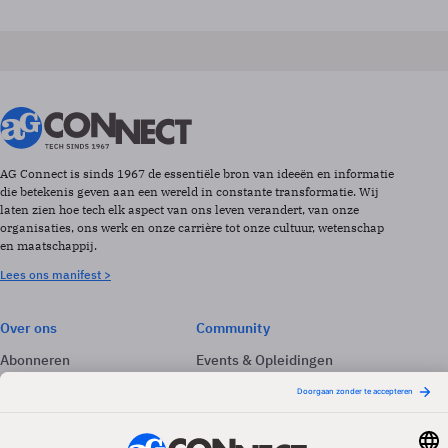
AG Connect is sinds 1967 de essentiële bron van ideeën en informatie
die betekenis geven aan een wereld in constante transformatie. Wij
laten zien hoe tech elk aspect van ons leven verandert, van onze
organisaties, ons werk en onze carrière tot onze cultuur, wetenschap
en maatschappij.
Lees ons manifest >
Over ons
Community
Abonneren
Events & Opleidingen
Adverteren
Nieuwsbrieven
Contact
Vacatures
Colofon
Whitepapers