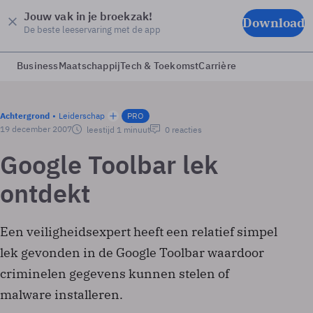
Jouw vak in je broekzak!
Download
De beste leeservaring met de app
Business
Maatschappij
Tech & Toekomst
Carrière
Achtergrond
Leiderschap
PRO
19 december 2007
leestijd 1 minuut
0 reacties
Google Toolbar lek
ontdekt
Een veiligheidsexpert heeft een relatief simpel
lek gevonden in de Google Toolbar waardoor
criminelen gegevens kunnen stelen of
malware installeren.