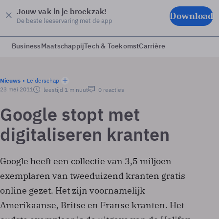
Jouw vak in je broekzak!
Download
De beste leeservaring met de app
Business
Maatschappij
Tech & Toekomst
Carrière
Nieuws
Leiderschap
23 mei 2011
leestijd 1 minuut
0 reacties
Google stopt met
digitaliseren kranten
Google heeft een collectie van 3,5 miljoen
exemplaren van tweeduizend kranten gratis
online gezet. Het zijn voornamelijk
Amerikaanse, Britse en Franse kranten. Het