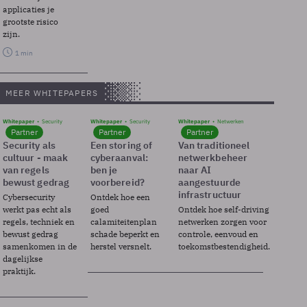
applicaties je
grootste risico
zijn.
1 min
MEER WHITEPAPERS
Whitepaper
Security
Whitepaper
Security
Whitepaper
Netwerken
Partner
Partner
Partner
Security als
Een storing of
Van traditioneel
cultuur - maak
cyberaanval:
netwerkbeheer
van regels
ben je
naar AI
bewust gedrag
voorbereid?
aangestuurde
infrastructuur
Cybersecurity
Ontdek hoe een
werkt pas echt als
goed
Ontdek hoe self-driving
regels, techniek en
calamiteitenplan
netwerken zorgen voor
bewust gedrag
schade beperkt en
controle, eenvoud en
samenkomen in de
herstel versnelt.
toekomstbestendigheid.
dagelijkse
praktijk.