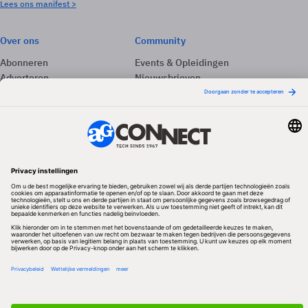
Lees ons manifest >
Over ons
Community
Abonneren
Events & Opleidingen
Adverteren
Nieuwsbrieven
Contact
Vacatures
Colofon
Whitepapers
Onze app
Privacyinstellingen
Volg ons
Redactionele partner
Algemene Voorwaarden & Copyrights