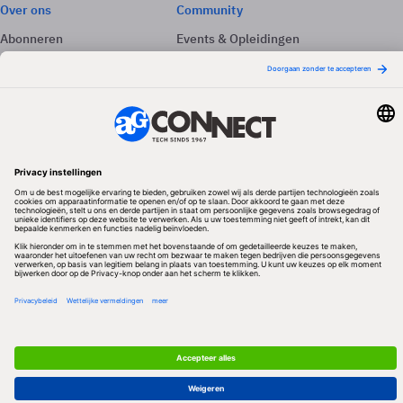
Over ons
Community
Abonneren
Events & Opleidingen
Adverteren
Nieuwsbrieven
Contact
Vacatures
Colofon
Whitepapers
Onze app
Privacyinstellingen
Volg ons
Redactionele partner
Algemene Voorwaarden & Copyrights
Privacy & Cookies