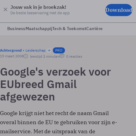
Jouw vak in je broekzak!
Download
De beste leeservaring met de app
Business
Maatschappij
Tech & Toekomst
Carrière
Achtergrond
Leiderschap
PRO
19 maart 2008
leestijd 2 minuten
0 reacties
Google's verzoek voor
EUbreed Gmail
afgewezen
Google krijgt niet het recht de naam Gmail
overal binnen de EU te gebruiken voor zijn e-
mailservice. Met de uitspraak van de