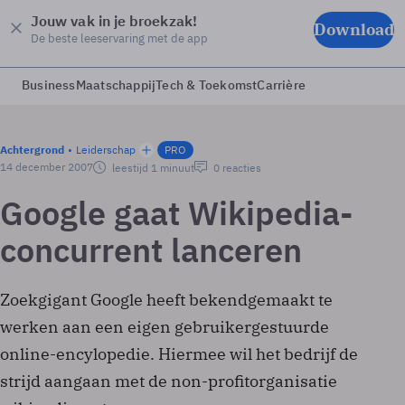
Jouw vak in je broekzak!
Download
De beste leeservaring met de app
Business
Maatschappij
Tech & Toekomst
Carrière
Achtergrond
Leiderschap
PRO
14 december 2007
leestijd 1 minuut
0 reacties
Google gaat Wikipedia-
concurrent lanceren
Zoekgigant Google heeft bekendgemaakt te
werken aan een eigen gebruikergestuurde
online-encylopedie. Hiermee wil het bedrijf de
strijd aangaan met de non-profitorganisatie