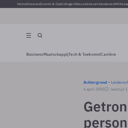
Home
Dossiers
Events & Opleidingen
Nieuwsbrieven
Vacatures
Whitepa
Business
Maatschappij
Tech & Toekomst
Carrière
Achtergrond
Leidersc
6 april 2005
leestijd 
Getron
person