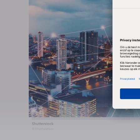
Shutterstock
© Shutterstock