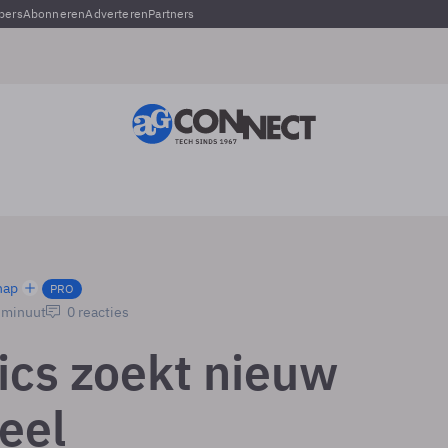
pers
Abonneren
Adverteren
Partners
hap
PRO
1 minuut
0 reacties
ics zoekt nieuw
eel