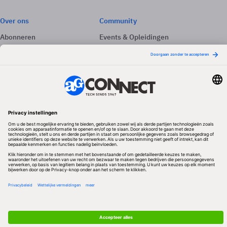
Over ons
Community
Abonneren
Events & Opleidingen
Adverteren
Nieuwsbrieven
Contact
Vacatures
Colofon
Whitepapers
Onze app
Privacyinstellingen
Volg ons
Redactionele partner
Algemene Voorwaarden & Copyrights
Privacy & Cookies