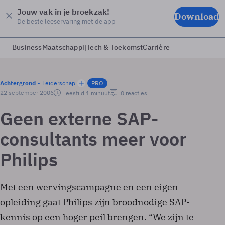
Jouw vak in je broekzak!
Download
De beste leeservaring met de app
Business
Maatschappij
Tech & Toekomst
Carrière
Achtergrond
Leiderschap
PRO
22 september 2006
leestijd 1 minuut
0 reacties
Geen externe SAP-
consultants meer voor
Philips
Met een wervingscampagne en een eigen
opleiding gaat Philips zijn broodnodige SAP-
kennis op een hoger peil brengen. “We zijn te