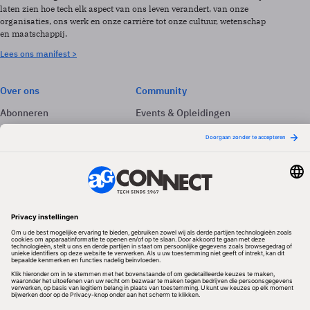
laten zien hoe tech elk aspect van ons leven verandert, van onze
organisaties, ons werk en onze carrière tot onze cultuur, wetenschap
en maatschappij.
Lees ons manifest >
Over ons
Community
Abonneren
Events & Opleidingen
Adverteren
Nieuwsbrieven
Contact
Vacatures
Colofon
Whitepapers
Onze app
Privacyinstellingen
Volg ons
Redactionele partner