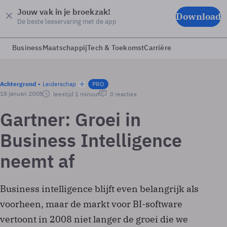
Jouw vak in je broekzak!
Download
De beste leeservaring met de app
Business
Maatschappij
Tech & Toekomst
Carrière
Achtergrond
Leiderschap
PRO
18 januari 2008
leestijd 1 minuut
0 reacties
Gartner: Groei in
Business Intelligence
neemt af
Business intelligence blijft even belangrijk als
voorheen, maar de markt voor BI-software
vertoont in 2008 niet langer de groei die we