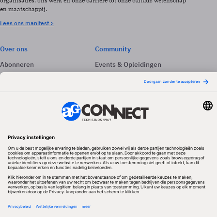
organisaties, ons werk en onze carrière tot onze cultuur, wetenschap
en maatschappij.
Lees ons manifest >
Over ons
Community
Abonneren
Events & Opleidingen
Adverteren
Nieuwsbrieven
Contact
Vacatures
Colofon
Whitepapers
Onze app
Privacyinstellingen
Volg ons
Redactionele partner