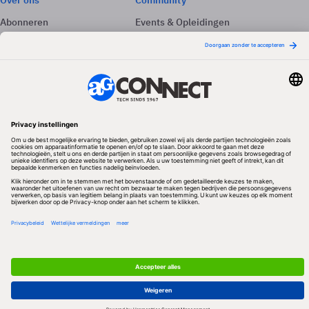
Over ons
Community
Abonneren
Events & Opleidingen
Adverteren
Nieuwsbrieven
Contact
Vacatures
Colofon
Whitepapers
Onze app
Privacyinstellingen
Volg ons
Redactionele partner
Algemene Voorwaarden & Copyrights
Privacy & Cookies