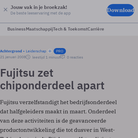
Jouw vak in je broekzak!
Download
De beste leeservaring met de app
Business
Maatschappij
Tech & Toekomst
Carrière
Achtergrond
Leiderschap
PRO
21 januari 2008
leestijd 1 minuut
0 reacties
Fujitsu zet
chiponderdeel apart
Fujitsu verzelfstandigt het bedrijfsonderdeel
dat halfgeleiders maakt in maart. Onderdeel
van deze activiteiten is de geavanceerde
productontwikkeling die tot dusver in West-