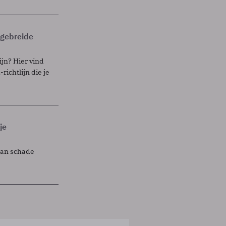
itgebreide
ijn? Hier vind
richtlijn die je
je
lan schade