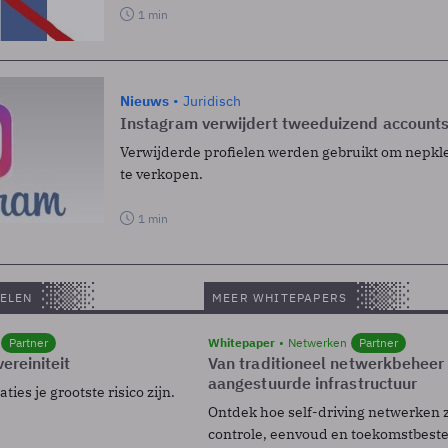
1 min
Nieuws
Juridisch
Instagram verwijdert tweeduizend accounts
Verwijderde profielen werden gebruikt om nepkl
te verkopen.
1 min
ELEN
MEER WHITEPAPERS
Partner
Whitepaper
Netwerken
Partner
ereiniteit
Van traditioneel netwerkbeheer
aangestuurde infrastructuur
ies je grootste risico zijn.
Ontdek hoe self-driving netwerken 
controle, eenvoud en toekomstbest