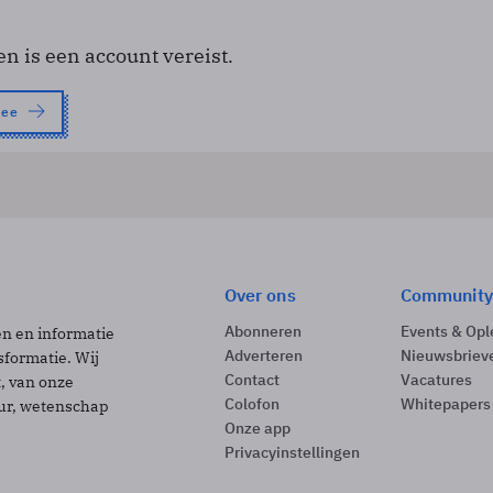
en is een account vereist.
nee
Over ons
Community
Abonneren
Events & Opl
ën en informatie
Adverteren
Nieuwsbriev
sformatie. Wij
Contact
Vacatures
t, van onze
Colofon
Whitepapers
uur, wetenschap
Onze app
Privacyinstellingen