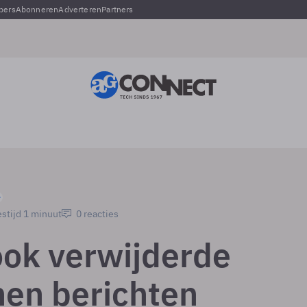
pers
Abonneren
Adverteren
Partners
stijd 1 minuut
0 reacties
ok verwijderde
nen berichten