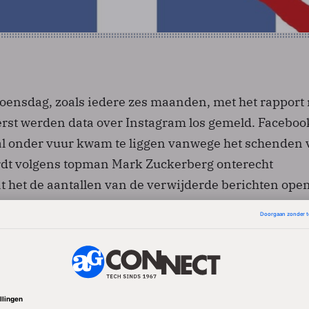
nsdag, zoals iedere zes maanden, met het rapport
erst werden data over Instagram los gemeld. Facebook
ogal onder vuur kwam te liggen vanwege het schenden
rdt volgens topman Mark Zuckerberg onterecht
t het de aantallen van de verwijderde berichten ope
 volgens hem aan dat Facebook het probleem serieuz
urrenten.
rtaal werden alleen al 11,6 miljoen berichten met in
inderporno onderschept. Bij drugs ging het om 4,4 mi