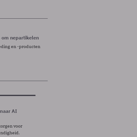
 om nepartikelen
eding en -producten
 naar AI
zorgen voor
endigheid.