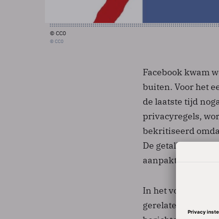
© CC0
© CC0
Facebook kwam woe
buiten. Voor het e
de laatste tijd n
privacyregels, wo
bekritiseerd omda
De getallen tonen
aanpakt dan conc
In het voorbij kwa
gerelateerd aan k