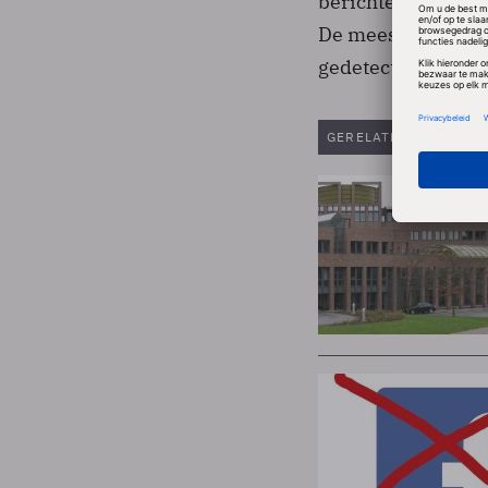
berichten en bij 
De meeste bericht
gedetecteerd, aldu
GERELATEERDE ARTIK