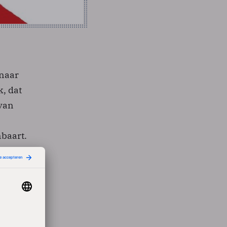
 naar
, dat
 van
nbaart.
er
houd
ljoen