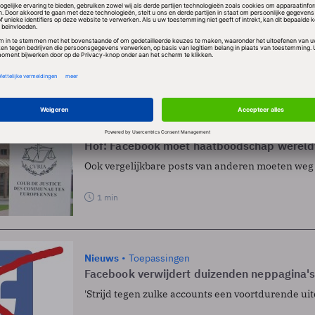
de verkoop van vuurwapens ging het om 2,3 miljoen po
en worden door de algoritmes van Facebook automat
s het techbedrijf.
ELEN
Nieuws
Privacy
Hof: Facebook moet haatboodschap wereldw
Ook vergelijkbare posts van anderen moeten weg
1 min
Nieuws
Toepassingen
Facebook verwijdert duizenden neppagina'
'Strijd tegen zulke accounts een voortdurende uit