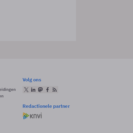
Volg ons
eidingen
en
Redactionele partner