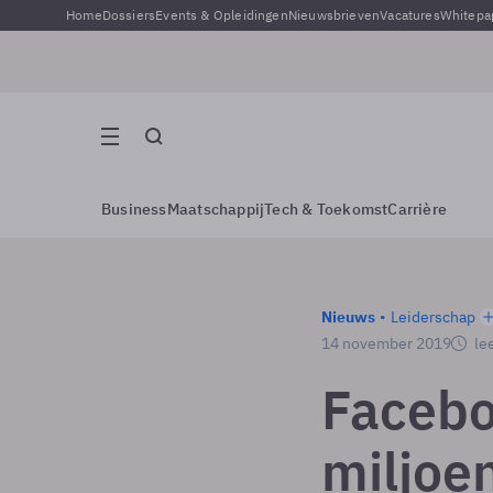
Home
Dossiers
Events & Opleidingen
Nieuwsbrieven
Vacatures
Whitepa
Business
Maatschappij
Tech & Toekomst
Carrière
Nieuws
Leiderschap
14 november 2019
lee
Facebo
miljoe