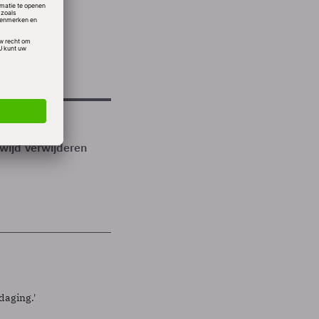
sts.
isch
ijd verwijderen
s
daging.'