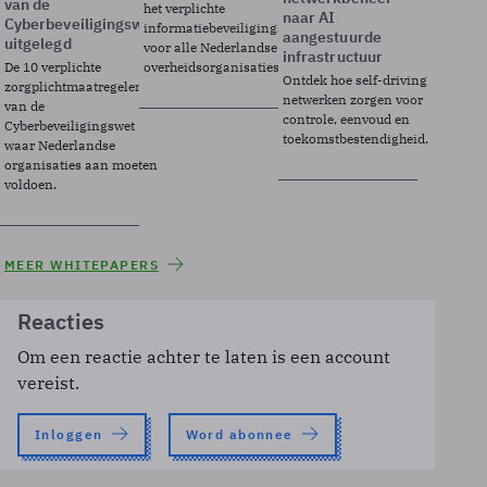
van de
het verplichte
naar AI
Cyberbeveiligingswet
informatiebeveiligingsframework
aangestuurde
uitgelegd
voor alle Nederlandse
infrastructuur
De 10 verplichte
overheidsorganisaties.
Ontdek hoe self-driving
zorgplichtmaatregelen
netwerken zorgen voor
van de
controle, eenvoud en
Cyberbeveiligingswet
toekomstbestendigheid.
waar Nederlandse
organisaties aan moeten
voldoen.
MEER WHITEPAPERS
Reacties
Om een reactie achter te laten is een account
vereist.
Inloggen
Word abonnee