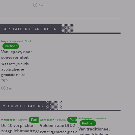
4 min
GERELATEERDE ARTIKELEN
Blog
Soevereinteit, Cloud
Partner
Van legacy naar
soevereiniteit
Waarom je oude
applicaties je
grootste risico
zijn.
1 min
MEER WHITEPAPERS
Whitepaper
Netwerken
Partner
Partner
Whitepaper
Security
Whitepaper
Security
Partner
De 10 verplichte
Voldoen aan BIO2
Van traditioneel
zorgplichtmaatregelen
Een uitgebreide gids over BIO2,
netwerkbeheer