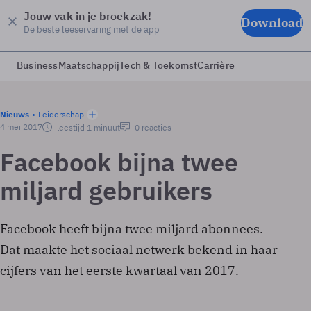
Jouw vak in je broekzak!
Download
De beste leeservaring met de app
Business
Maatschappij
Tech & Toekomst
Carrière
Nieuws
Leiderschap
4 mei 2017
leestijd 1 minuut
0 reacties
Facebook bijna twee
miljard gebruikers
Facebook heeft bijna twee miljard abonnees.
Dat maakte het sociaal netwerk bekend in haar
cijfers van het eerste kwartaal van 2017.