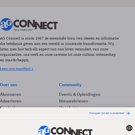
AG Connect is sinds 1967 de essentiële bron van ideeën en informatie
die betekenis geven aan een wereld in constante transformatie. Wij
laten zien hoe tech elk aspect van ons leven verandert, van onze
organisaties, ons werk en onze carrière tot onze cultuur, wetenschap
en maatschappij.
Lees ons manifest >
Over ons
Community
Abonneren
Events & Opleidingen
Adverteren
Nieuwsbrieven
Contact
Vacatures
Colofon
Whitepapers
Onze app
Privacyinstellingen