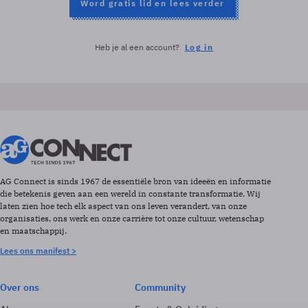
Word gratis lid en lees verder
Heb je al een account?
Log in
AG Connect is sinds 1967 de essentiële bron van ideeën en informatie
die betekenis geven aan een wereld in constante transformatie. Wij
laten zien hoe tech elk aspect van ons leven verandert, van onze
organisaties, ons werk en onze carrière tot onze cultuur, wetenschap
en maatschappij.
Lees ons manifest >
Over ons
Community