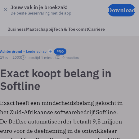
Jouw vak in je broekzak!
Download
De beste leeservaring met de app
Business
Maatschappij
Tech & Toekomst
Carrière
Achtergrond
Leiderschap
PRO
19 juni 2003
leestijd 1 minuut
0 reacties
Exact koopt belang in
Softline
Exact heeft een minderheidsbelang gekocht in
het Zuid-Afrikaanse softwarebedrijf Softline.
De Delftse automatiseerder betaalt 9,5 miljoen
euro voor de deelneming in de ontwikkelaar