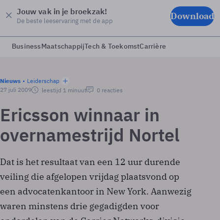
Jouw vak in je broekzak!
Download
De beste leeservaring met de app
Business
Maatschappij
Tech & Toekomst
Carrière
Nieuws
Leiderschap
27 juli 2009
leestijd 1 minuut
0 reacties
Ericsson winnaar in
overnamestrijd Nortel
Dat is het resultaat van een 12 uur durende
veiling die afgelopen vrijdag plaatsvond op
een advocatenkantoor in New York. Aanwezig
waren minstens drie gegadigden voor