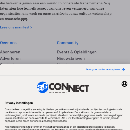
die betekenis geven aan een wereld in constante transformatie. Wij
laten zien hoe tech elk aspect van ons leven verandert, van onze
organisaties, ons werk en onze carrière tot onze cultuur, wetenschap
en maatschappij.
Lees ons manifest >
Over ons
Community
Abonneren
Events & Opleidingen
Adverteren
Nieuwsbrieven
Contact
Vacatures
Colofon
Whitepapers
Onze app
Privacyinstellingen
Volg ons
Redactionele partner