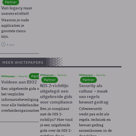
Partner
Van legacy naar
soevereiniteit
Waarom je oude
applicaties je
grootste risico
zijn.
1 min
MEER WHITEPAPERS
Whitepaper
Security
Whitepaper
Security
Partner
Whitepaper
Security
Partner
Partner
Voldoen aan BIO2
NIS 2-richtlijn
Security als
Een uitgebreide gids over BIO2,
uitgelegd: een
cultuur - maak
het verplichte
uitgebreide gids
van regels
informatiebeveiligingsframework
voor compliance
bewust gedrag
voor alle Nederlandse
Ben je compliant
Cybersecurity
overheidsorganisaties.
met de NIS 2-
werkt pas echt als
richtlijn? Hier vind
regels, techniek en
je een uitgebreide
bewust gedrag
gids over de NIS 2-
samenkomen in de
richtlijn die je
dagelijkse