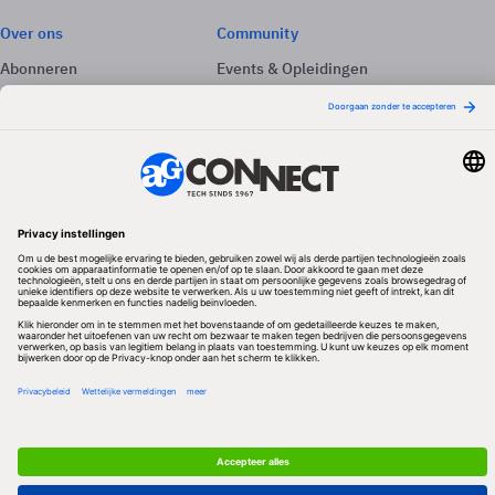
Over ons
Community
Abonneren
Events & Opleidingen
Adverteren
Nieuwsbrieven
Contact
Vacatures
Colofon
Whitepapers
Onze app
Privacyinstellingen
Volg ons
Redactionele partner
Algemene Voorwaarden & Copyrights
Privacy & Cookies