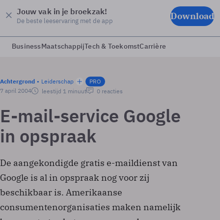
Jouw vak in je broekzak!
Download
De beste leeservaring met de app
Business
Maatschappij
Tech & Toekomst
Carrière
Achtergrond
Leiderschap
PRO
7 april 2004
leestijd 1 minuut
0 reacties
E-mail-service Google
in opspraak
De aangekondigde gratis e-maildienst van
Google is al in opspraak nog voor zij
beschikbaar is. Amerikaanse
consumentenorganisaties maken namelijk