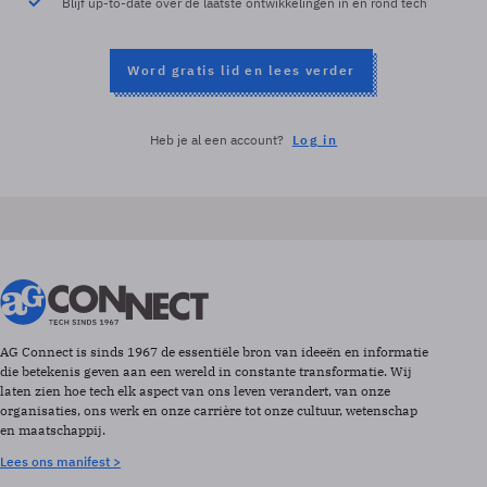
Blijf up-to-date over de laatste ontwikkelingen in en rond tech
Word gratis lid en lees verder
Heb je al een account?
Log in
AG Connect is sinds 1967 de essentiële bron van ideeën en informatie
die betekenis geven aan een wereld in constante transformatie. Wij
laten zien hoe tech elk aspect van ons leven verandert, van onze
organisaties, ons werk en onze carrière tot onze cultuur, wetenschap
en maatschappij.
Lees ons manifest >