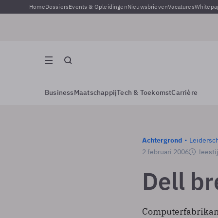
Home
Dossiers
Events & Opleidingen
Nieuwsbrieven
Vacatures
Whitepa
Business
Maatschappij
Tech & Toekomst
Carrière
Achtergrond
Leidersc
2 februari 2006
leesti
Dell br
Computerfabrikant 