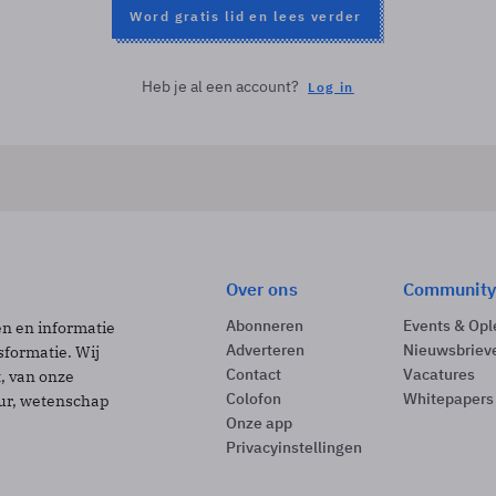
Word gratis lid en lees verder
Heb je al een account?
Log in
Over ons
Community
Abonneren
Events & Opl
ën en informatie
Adverteren
Nieuwsbriev
sformatie. Wij
Contact
Vacatures
t, van onze
Colofon
Whitepapers
uur, wetenschap
Onze app
Privacyinstellingen