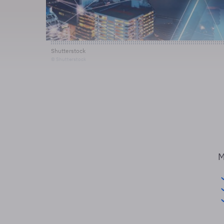
Shutterstock
© Shutterstock
M