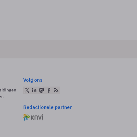
Volg ons
eidingen
en
Redactionele partner