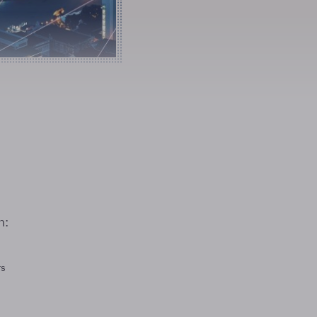
n:
rs