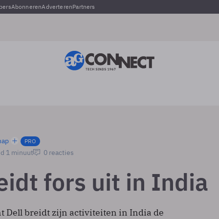
pers
Abonneren
Adverteren
Partners
hap
PRO
jd 1 minuut
0 reacties
eidt fors uit in India
Dell breidt zijn activiteiten in India de