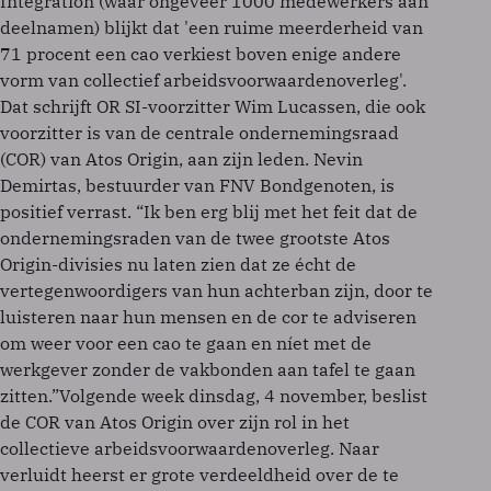
Integration (waar ongeveer 1000 medewerkers aan
deelnamen) blijkt dat 'een ruime meerderheid van
71 procent een cao verkiest boven enige andere
vorm van collectief arbeidsvoorwaardenoverleg'.
Dat schrijft OR SI-voorzitter Wim Lucassen, die ook
voorzitter is van de centrale ondernemingsraad
(COR) van Atos Origin, aan zijn leden. Nevin
Demirtas, bestuurder van FNV Bondgenoten, is
positief verrast. “Ik ben erg blij met het feit dat de
ondernemingsraden van de twee grootste Atos
Origin-divisies nu laten zien dat ze écht de
vertegenwoordigers van hun achterban zijn, door te
luisteren naar hun mensen en de cor te adviseren
om weer voor een cao te gaan en níet met de
werkgever zonder de vakbonden aan tafel te gaan
zitten.”Volgende week dinsdag, 4 november, beslist
de COR van Atos Origin over zijn rol in het
collectieve arbeidsvoorwaardenoverleg. Naar
verluidt heerst er grote verdeeldheid over de te