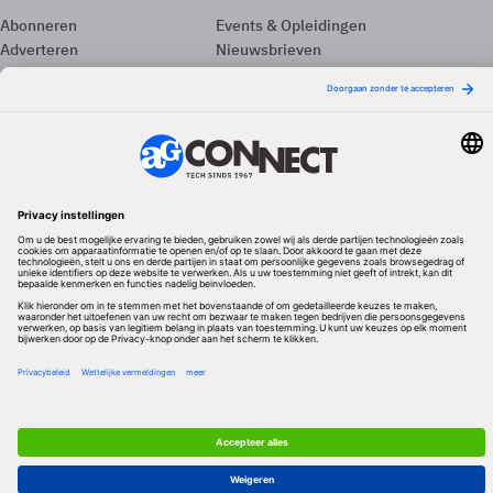
Abonneren
Events & Opleidingen
Adverteren
Nieuwsbrieven
Contact
Vacatures
Colofon
Whitepapers
Onze app
Privacyinstellingen
Volg ons
Redactionele partner
Algemene Voorwaarden & Copyrights
Privacy & Cookies