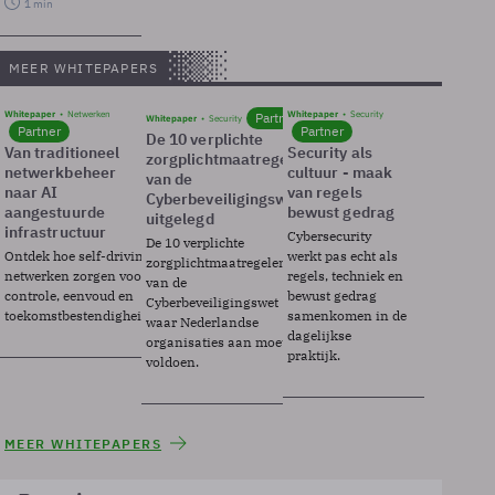
1 min
MEER WHITEPAPERS
Whitepaper
Netwerken
Whitepaper
Security
Partner
Whitepaper
Security
Partner
Partner
De 10 verplichte
Van traditioneel
Security als
zorgplichtmaatregelen
netwerkbeheer
cultuur - maak
van de
naar AI
van regels
Cyberbeveiligingswet
aangestuurde
bewust gedrag
uitgelegd
infrastructuur
Cybersecurity
De 10 verplichte
Ontdek hoe self-driving
werkt pas echt als
zorgplichtmaatregelen
netwerken zorgen voor
regels, techniek en
van de
controle, eenvoud en
bewust gedrag
Cyberbeveiligingswet
toekomstbestendigheid.
samenkomen in de
waar Nederlandse
dagelijkse
organisaties aan moeten
praktijk.
voldoen.
MEER WHITEPAPERS