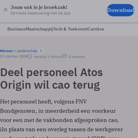
Jouw vak in je broekzak!
Download
De beste leeservaring met de app
Business
Maatschappij
Tech & Toekomst
Carrière
Nieuws
Leiderschap
31 oktober 2008
leestijd 1 minuut
0 reacties
Deel personeel Atos
Origin wil cao terug
Het personeel heeft, volgens FNV
Bondgenoten, in meerderheid een voorkeur
voor een met de vakbonden afgesproken cao,
iIn plaats van een overleg tussen de werkgever