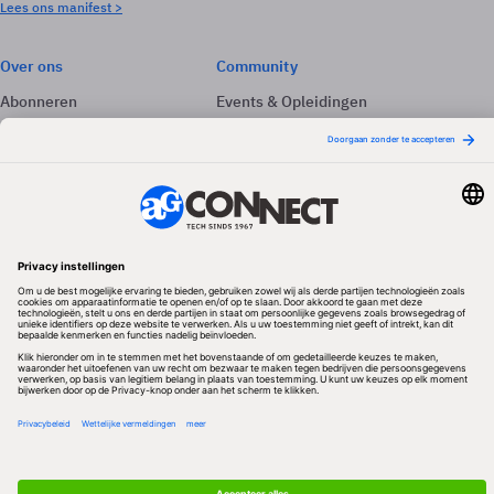
Lees ons manifest >
Over ons
Community
Abonneren
Events & Opleidingen
Adverteren
Nieuwsbrieven
Contact
Vacatures
Colofon
Whitepapers
Onze app
Privacyinstellingen
Volg ons
Redactionele partner
Algemene Voorwaarden & Copyrights