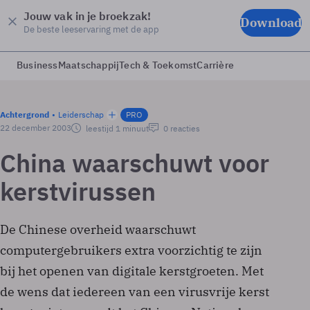
Jouw vak in je broekzak!
Download
De beste leeservaring met de app
Business
Maatschappij
Tech & Toekomst
Carrière
Achtergrond
Leiderschap
PRO
22 december 2003
leestijd 1 minuut
0 reacties
China waarschuwt voor
kerstvirussen
De Chinese overheid waarschuwt
computergebruikers extra voorzichtig te zijn
bij het openen van digitale kerstgroeten. Met
de wens dat iedereen van een virusvrije kerst