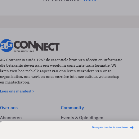
AG Connect is sinds 1967 de essentiële bron van ideeën en informatie
die betekenis geven aan een wereld in constante transformatie. Wij
laten zien hoe tech elk aspect van ons leven verandert, van onze
organisaties, ons werk en onze carrière tot onze cultuur, wetenschap
en maatschappij.
Lees ons manifest >
Over ons
Community
Abonneren
Events & Opleidingen
Adverteren
Nieuwsbrieven
Contact
Vacatures
Colofon
Whitepapers