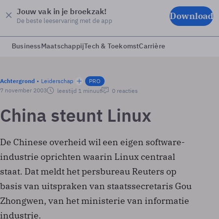
Jouw vak in je broekzak!
Download
De beste leeservaring met de app
Business
Maatschappij
Tech & Toekomst
Carrière
Achtergrond
Leiderschap
PRO
7 november 2003
leestijd 1 minuut
0 reacties
China steunt Linux
De Chinese overheid wil een eigen software-
industrie oprichten waarin Linux centraal
staat. Dat meldt het persbureau Reuters op
basis van uitspraken van staatssecretaris Gou
Zhongwen, van het ministerie van informatie
industrie.