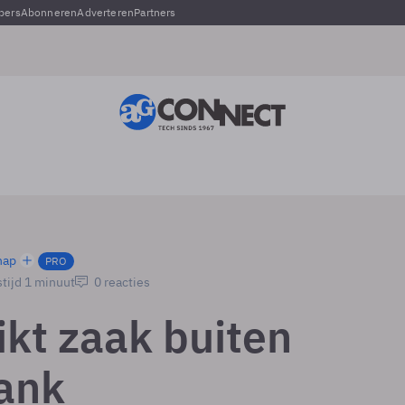
pers
Abonneren
Adverteren
Partners
hap
PRO
tijd 1 minuut
0 reacties
ikt zaak buiten
ank