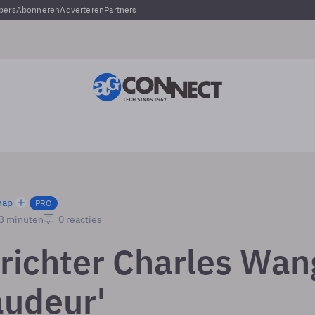
pers
Abonneren
Adverteren
Partners
hap
PRO
 3 minuten
0 reacties
prichter Charles Wan
audeur'