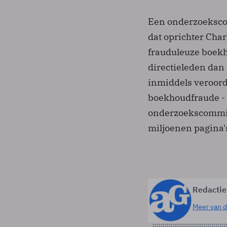
Een onderzoekscom
dat oprichter Char
frauduleuze boekh
directieleden dan
inmiddels veroord
boekhoudfraude - 
onderzoekscommis
miljoenen pagina
Redactie
Meer van d