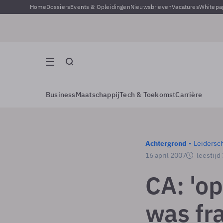
Home
Dossiers
Events & Opleidingen
Nieuwsbrieven
Vacatures
Whitepa
Business
Maatschappij
Tech & Toekomst
Carrière
Achtergrond
Leidersc
16 april 2007
leestijd
CA: 'o
was fr