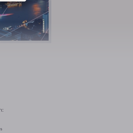
n:
rs