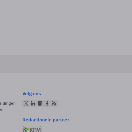
Volg ons
eidingen
en
Redactionele partner