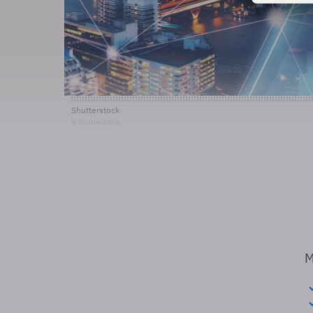
Shutterstock
© Shutterstock
M