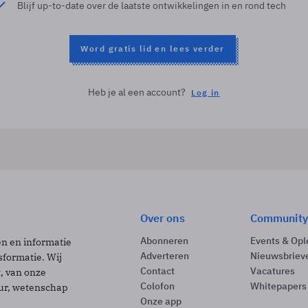
Blijf up-to-date over de laatste ontwikkelingen in en rond tech
Word gratis lid en lees verder
Heb je al een account?
Log in
Over ons
Community
Abonneren
Events & Opl
ën en informatie
Adverteren
Nieuwsbriev
sformatie. Wij
Contact
Vacatures
t, van onze
Colofon
Whitepapers
uur, wetenschap
Onze app