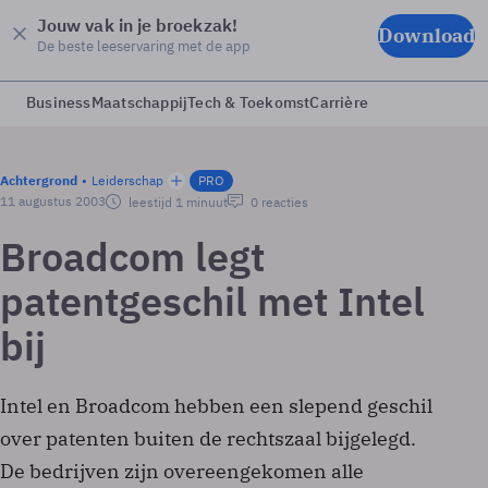
Jouw vak in je broekzak!
Download
De beste leeservaring met de app
Business
Maatschappij
Tech & Toekomst
Carrière
Achtergrond
Leiderschap
PRO
11 augustus 2003
leestijd 1 minuut
0 reacties
Broadcom legt
patentgeschil met Intel
bij
Intel en Broadcom hebben een slepend geschil
over patenten buiten de rechtszaal bijgelegd.
De bedrijven zijn overeengekomen alle