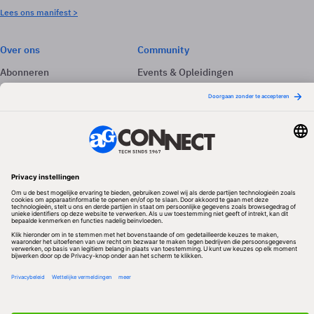
Lees ons manifest >
Over ons
Community
Abonneren
Events & Opleidingen
Adverteren
Nieuwsbrieven
Contact
Vacatures
Colofon
Whitepapers
Onze app
Privacyinstellingen
Volg ons
Redactionele partner
Algemene Voorwaarden & Copyrights