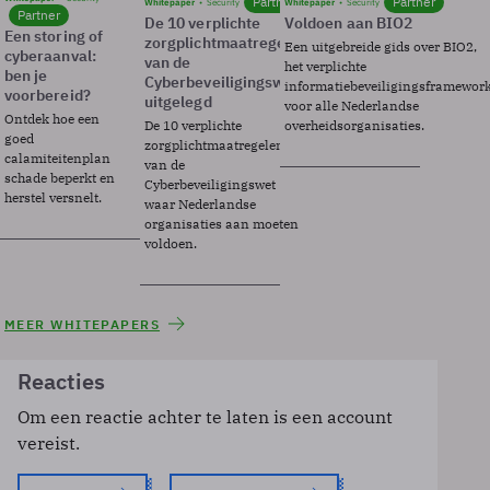
Partner
Partner
Whitepaper
Security
Whitepaper
Security
Partner
De 10 verplichte
Voldoen aan BIO2
Een storing of
zorgplichtmaatregelen
Een uitgebreide gids over BIO2,
cyberaanval:
van de
het verplichte
ben je
Cyberbeveiligingswet
informatiebeveiligingsframewor
voorbereid?
uitgelegd
voor alle Nederlandse
Ontdek hoe een
De 10 verplichte
overheidsorganisaties.
goed
zorgplichtmaatregelen
calamiteitenplan
van de
schade beperkt en
Cyberbeveiligingswet
herstel versnelt.
waar Nederlandse
organisaties aan moeten
voldoen.
MEER WHITEPAPERS
Reacties
Om een reactie achter te laten is een account
vereist.