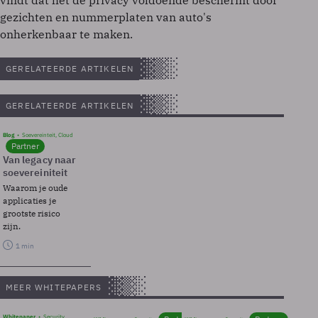
vindt dat het de privacy voldoende beschermt door
gezichten en nummerplaten van auto's
onherkenbaar te maken.
GERELATEERDE ARTIKELEN
GERELATEERDE ARTIKELEN
Blog
Soevereinteit, Cloud
Partner
Van legacy naar
soevereiniteit
Waarom je oude
applicaties je
grootste risico
zijn.
1 min
MEER WHITEPAPERS
Whitepaper
Security