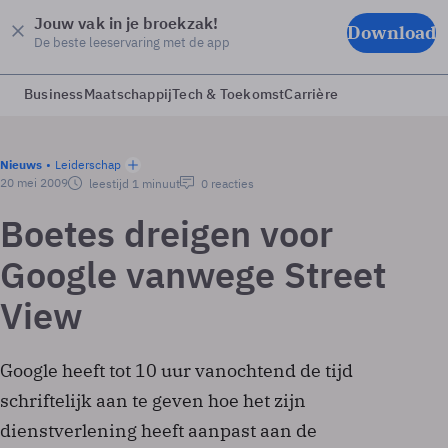
Jouw vak in je broekzak!
Download
De beste leeservaring met de app
Business
Maatschappij
Tech & Toekomst
Carrière
Nieuws
Leiderschap
20 mei 2009
leestijd 1 minuut
0 reacties
Boetes dreigen voor
Google vanwege Street
View
Google heeft tot 10 uur vanochtend de tijd
schriftelijk aan te geven hoe het zijn
dienstverlening heeft aanpast aan de