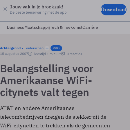
Jouw vak in je broekzak!
Download
De beste leeservaring met de app
Business
Maatschappij
Tech & Toekomst
Carrière
Achtergrond
Leiderschap
PRO
15 augustus 2007
leestijd 1 minuut
0 reacties
Belangstelling voor
Amerikaanse WiFi-
citynets valt tegen
AT&T en andere Amerikaanse
telecombedrijven dreigen de stekker uit de
WiFi-citynetten te trekken als de gemeenten