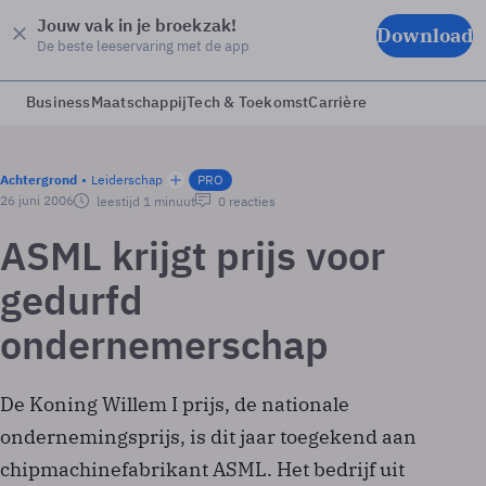
Jouw vak in je broekzak!
Download
De beste leeservaring met de app
Business
Maatschappij
Tech & Toekomst
Carrière
Achtergrond
Leiderschap
PRO
26 juni 2006
leestijd 1 minuut
0 reacties
ASML krijgt prijs voor
gedurfd
ondernemerschap
De Koning Willem I prijs, de nationale
ondernemingsprijs, is dit jaar toegekend aan
chipmachinefabrikant ASML. Het bedrijf uit