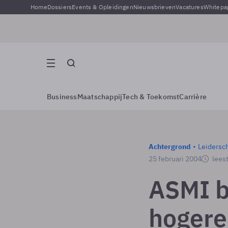
Home
Dossiers
Events & Opleidingen
Nieuwsbrieven
Vacatures
Whitepa
Business
Maatschappij
Tech & Toekomst
Carrière
Achtergrond
Leidersc
25 februari 2004
leest
ASMI be
hogere