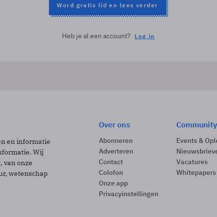
Word gratis lid en lees verder
Heb je al een account?
Log in
Over ons
Community
Abonneren
Events & Opl
ën en informatie
Adverteren
Nieuwsbriev
sformatie. Wij
Contact
Vacatures
t, van onze
Colofon
Whitepapers
uur, wetenschap
Onze app
Privacyinstellingen