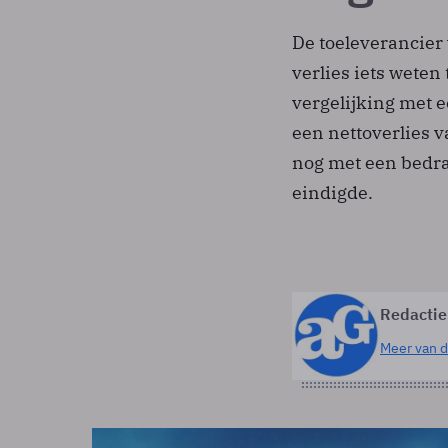
De toeleverancier 
verlies iets wete
vergelijking met e
een nettoverlies v
nog met een bedrag
eindigde.
Redactie
Meer van d