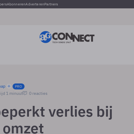
pers
Abonneren
Adverteren
Partners
hap
PRO
ijd 1 minuut
0 reacties
perkt verlies bij
 omzet