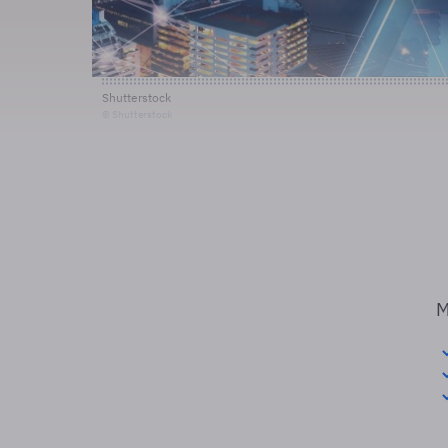
Shutterstock
© Shutterstock
M