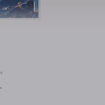
n:
rs