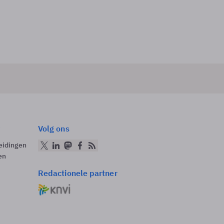
Volg ons
eidingen
en
Redactionele partner