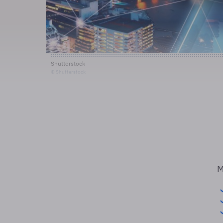
Shutterstock
© Shutterstock
M