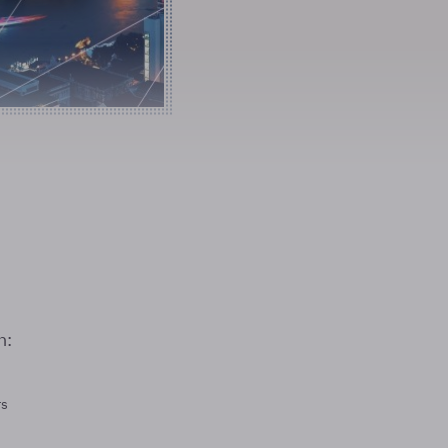
n:
rs