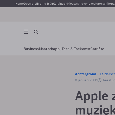
Home
Dossiers
Events & Opleidingen
Nieuwsbrieven
Vacatures
Whitepa
Business
Maatschappij
Tech & Toekomst
Carrière
Achtergrond
Leidersc
8 januari 2004
leestij
Apple 
muziek