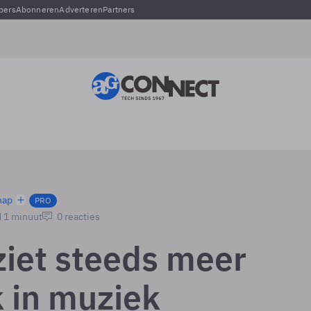
pers
Abonneren
Adverteren
Partners
hap
PRO
d 1 minuut
0 reacties
ziet steeds meer
 in muziek