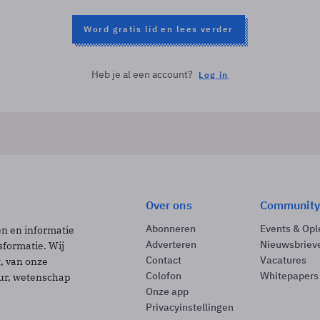
Word gratis lid en lees verder
Heb je al een account?
Log in
Over ons
Community
Abonneren
Events & Opl
ën en informatie
Adverteren
Nieuwsbriev
sformatie. Wij
Contact
Vacatures
t, van onze
Colofon
Whitepapers
uur, wetenschap
Onze app
Privacyinstellingen