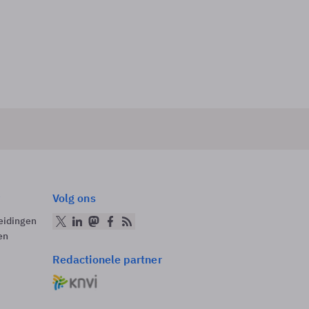
Volg ons
eidingen
en
Redactionele partner