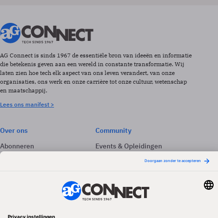
AG Connect is sinds 1967 de essentiële bron van ideeën en informatie
die betekenis geven aan een wereld in constante transformatie. Wij
laten zien hoe tech elk aspect van ons leven verandert, van onze
organisaties, ons werk en onze carrière tot onze cultuur, wetenschap
en maatschappij.
Lees ons manifest >
Over ons
Community
Abonneren
Events & Opleidingen
Adverteren
Nieuwsbrieven
Contact
Vacatures
Colofon
Whitepapers
Onze app
Privacyinstellingen