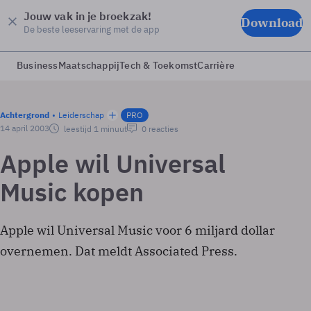
Jouw vak in je broekzak!
Download
De beste leeservaring met de app
Business
Maatschappij
Tech & Toekomst
Carrière
Achtergrond
Leiderschap
PRO
14 april 2003
leestijd 1 minuut
0 reacties
Apple wil Universal
Music kopen
Apple wil Universal Music voor 6 miljard dollar
overnemen. Dat meldt Associated Press.