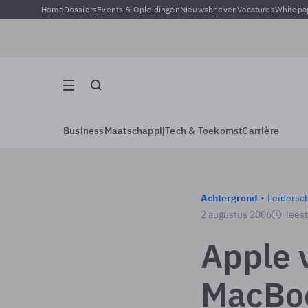
Home
Dossiers
Events & Opleidingen
Nieuwsbrieven
Vacatures
Whitepa
Business
Maatschappij
Tech & Toekomst
Carrière
Achtergrond
Leidersc
2 augustus 2006
leest
Apple 
MacBo