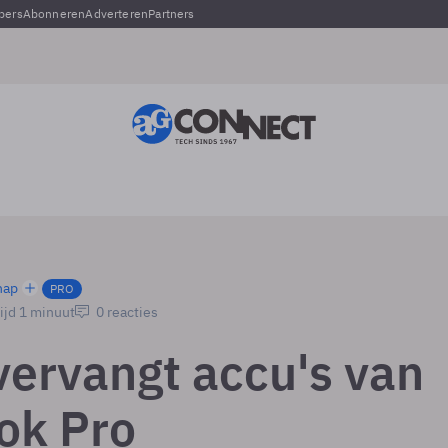
pers
Abonneren
Adverteren
Partners
hap
PRO
ijd 1 minuut
0 reacties
vervangt accu's van
ok Pro