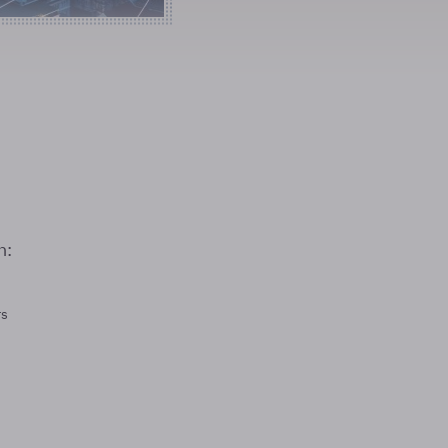
n:
rs