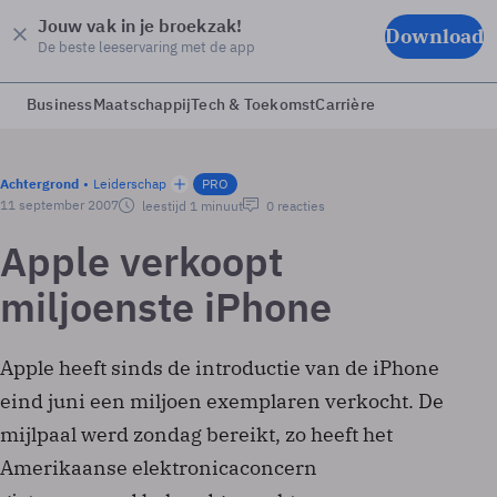
Jouw vak in je broekzak!
Download
De beste leeservaring met de app
Business
Maatschappij
Tech & Toekomst
Carrière
Achtergrond
Leiderschap
PRO
11 september 2007
leestijd 1 minuut
0 reacties
Apple verkoopt
miljoenste iPhone
Apple heeft sinds de introductie van de iPhone
eind juni een miljoen exemplaren verkocht. De
mijlpaal werd zondag bereikt, zo heeft het
Amerikaanse elektronicaconcern