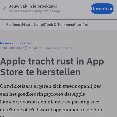
Jouw vak in je broekzak!
Download
De beste leeservaring met de app
Business
Maatschappij
Tech & Toekomst
Carrière
Nieuws
Leiderschap
7 augustus 2009
leestijd 1 minuut
0 reacties
Apple tracht rust in App
Store te herstellen
Ontwikkelaars ergeren zich steeds openlijker
aan het goedkeuringsproces dat Apple
hanteert voordat een nieuwe toepassing voor
de iPhone of iPod wordt opgenomen in de App