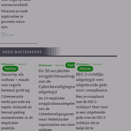
soevereiniteit
Waarom je oude
applicaties je
grootste risico
zijn.
1 min
MEER WHITEPAPERS
Whitepaper
Security
Whitepaper
Security
Partner
Whitepaper
Security
Partner
Partner
De 10 verplichte
Security als
NIS 2-richtlijn
zorgplichtmaatregelen
cultuur - maak
uitgelegd: een
van de
van regels
uitgebreide gids
Cyberbeveiligingswet
bewust gedrag
voor compliance
uitgelegd
Cybersecurity
Ben je compliant
De 10 verplichte
werkt pas echt als
met de NIS 2-
zorgplichtmaatregelen
regels, techniek en
richtlijn? Hier vind
van de
bewust gedrag
je een uitgebreide
Cyberbeveiligingswet
samenkomen in de
gids over de NIS 2-
waar Nederlandse
dagelijkse
richtlijn die je
organisaties aan moeten
praktijk.
helpt dit te
voldoen.