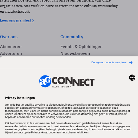
laten zien hoe tech elk aspect van ons leven verandert, van onze
organisaties, ons werk en onze carrière tot onze cultuur, wetenschap
en maatschappij.
Lees ons manifest >
Over ons
Community
Abonneren
Events & Opleidingen
Adverteren
Nieuwsbrieven
Contact
Vacatures
Colofon
Whitepapers
Onze app
Privacyinstellingen
Volg ons
Redactionele partner