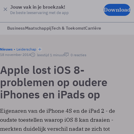
Jouw vak in je broekzak!
Download
De beste leeservaring met de app
Business
Maatschappij
Tech & Toekomst
Carrière
Nieuws
Leiderschap
18 november 2014
leestijd 1 minuut
0 reacties
Apple lost iOS 8-
problemen op oudere
iPhones en iPads op
Eigenaren van de iPhone 4S en de iPad 2 - de
oudste toestellen waarop iOS 8 kan draaien -
merkten duidelijk verschil nadat ze zich tot