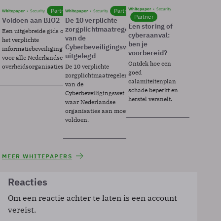
Whitepaper
Security
Partner
Partner
Whitepaper
Security
Whitepaper
Security
Partner
Voldoen aan BIO2
De 10 verplichte
Een storing of
zorgplichtmaatregelen
Een uitgebreide gids over BIO2,
cyberaanval:
van de
het verplichte
ben je
Cyberbeveiligingswet
informatiebeveiligingsframework
voorbereid?
uitgelegd
voor alle Nederlandse
Ontdek hoe een
overheidsorganisaties.
De 10 verplichte
goed
zorgplichtmaatregelen
calamiteitenplan
van de
schade beperkt en
Cyberbeveiligingswet
herstel versnelt.
waar Nederlandse
organisaties aan moeten
voldoen.
MEER WHITEPAPERS
Reacties
Om een reactie achter te laten is een account
vereist.