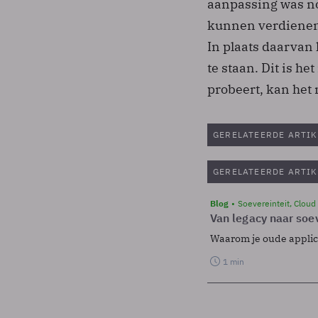
aanpassing was no
kunnen verdienen 
In plaats daarvan 
te staan. Dit is he
probeert, kan het
GERELATEERDE ARTIK
GERELATEERDE ARTIK
Blog
Soevereinteit, Cloud
Van legacy naar soev
Waarom je oude applicat
1 min