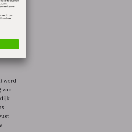
werd
den
orden
emen.
n:
,
kt werd
g van
lijk
ss
wust
e