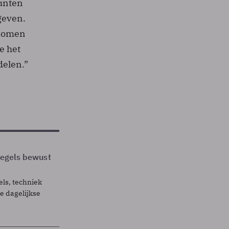
unten
geven.
 komen
e het
delen.”
 regels bewust
els, techniek
 dagelijkse