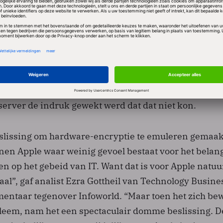
iteren. Het ernstigste probleem dat toen verholpen 
are standaard meldde dat gebruikers hun wachtwoor
l konden opslaan. Veel bedrijven willen dat wachtwo
ngetoetst worden, om te voorkomen dat een al of niet
n een verloren iPhone toegang krijgt tot bedrijfssyst
t de juni-update op iPhones niet centraal af te dwinge
tot dan toe hun wachtwoorden gewoon lokaal opslaan
erver de indruk gewekt werd dat dat niet kon.
eslissing om hardware-encryptie te emuleren gemaa
nen Apple waar weinig gevoel bestaat voor het belan
n op het gebeid van IT. Want dat is voor Apple natuur
al”, gaf analist Ezra Gottheil van Technology Busine
entaar tegenover Infoworld. “Maar toen het zich be
leem, nam het een spectaculair domme beslissing. D