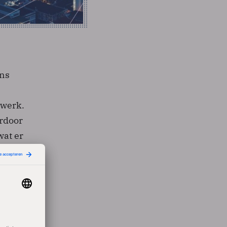
ens
twerk.
rdoor
wat er
dien
hange-
hun