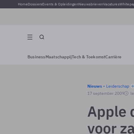
Home
Dossiers
Events & Opleidingen
Nieuwsbrieven
Vacatures
Whitepa
Business
Maatschappij
Tech & Toekomst
Carrière
Nieuws
Leiderschap
17 september 2009
le
Apple 
voor za