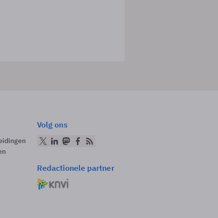
Volg ons
eidingen
en
Redactionele partner