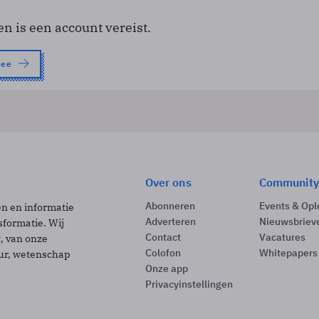
en is een account vereist.
nee
Over ons
Community
Abonneren
Events & Opl
ën en informatie
Adverteren
Nieuwsbriev
sformatie. Wij
Contact
Vacatures
t, van onze
Colofon
Whitepapers
uur, wetenschap
Onze app
Privacyinstellingen