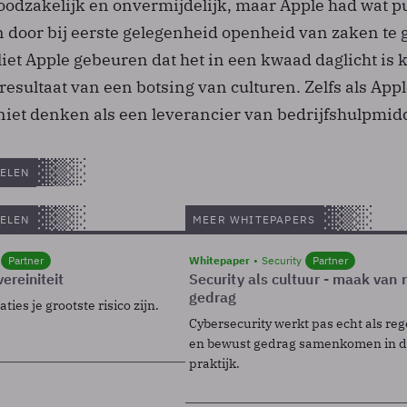
odzakelijk en onvermijdelijk, maar Apple had wat p
door bij eerste gelegenheid openheid van zaken te 
liet Apple gebeuren dat het in een kwaad daglicht is
t resultaat van een botsing van culturen. Zelfs als Appl
 niet denken als een leverancier van bedrijfshulpmid
ELEN
ELEN
MEER WHITEPAPERS
Partner
Whitepaper
Security
Partner
ereiniteit
Security als cultuur - maak van
gedrag
ies je grootste risico zijn.
Cybersecurity werkt pas echt als reg
en bewust gedrag samenkomen in de
praktijk.