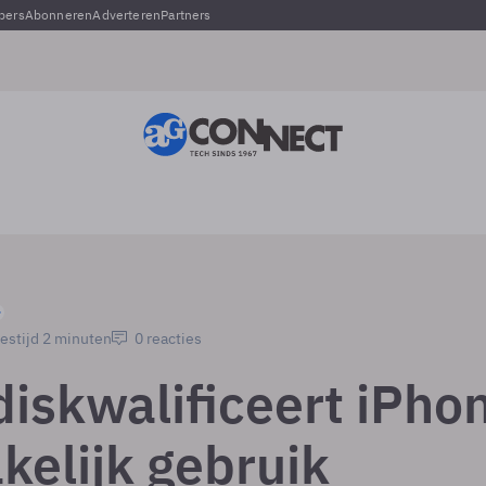
pers
Abonneren
Adverteren
Partners
estijd 2 minuten
0 reacties
diskwalificeert iPho
kelijk gebruik