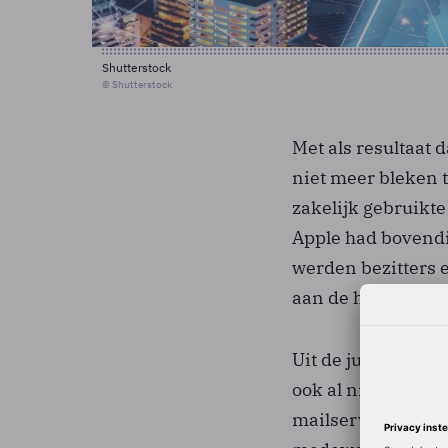
Shutterstock
© Shutterstock
Met als resultaat 
niet meer bleken t
zakelijk gebruikte
Apple had bovendi
werden bezitters e
aan de hand was.
Uit de juni-updat
ook al niet alle b
mailserver en de 