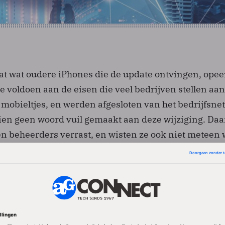
dat wat oudere iPhones die de update ontvingen, ope
e voldoen aan de eisen die veel bedrijven stellen aan
 mobieltjes, en werden afgesloten van het bedrijfsne
en geen woord vuil gemaakt aan deze wijziging. Daa
n beheerders verrast, en wisten ze ook niet meteen 
e bleek dat het besturingssyteem van de iPhone voor
eveiligingsinstellingen juist rapporteerde aan de Exc
Virtual Private Network-servers waarmee bedrijven 