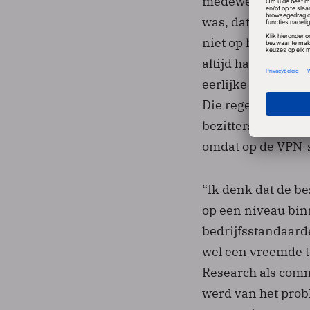
medewerkers facil
was, dat de softw
niet op het toeste
altijd handmatig i
eerlijke vinder va
Die regel bleek to
bezitters konden 
omdat op de VPN-s
“Ik denk dat de b
op een niveau bin
bedrijfsstandaarde
wel een vreemde ta
Research als comm
werd van het prob