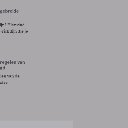
itgebreide
ijn? Hier vind
richtlijn die je
tregelen van
egd
elen van de
ndse