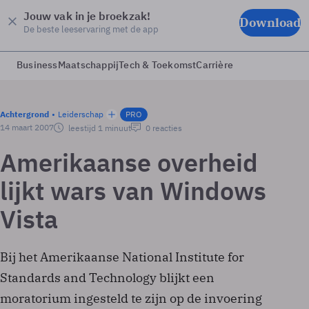
Jouw vak in je broekzak!
Download
De beste leeservaring met de app
Business
Maatschappij
Tech & Toekomst
Carrière
Achtergrond
Leiderschap
PRO
14 maart 2007
leestijd 1 minuut
0 reacties
Amerikaanse overheid
lijkt wars van Windows
Vista
Bij het Amerikaanse National Institute for
Standards and Technology blijkt een
moratorium ingesteld te zijn op de invoering