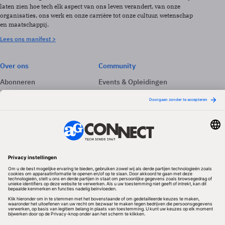
laten zien hoe tech elk aspect van ons leven verandert, van onze
organisaties, ons werk en onze carrière tot onze cultuur, wetenschap
en maatschappij.
Lees ons manifest >
Over ons
Community
Abonneren
Events & Opleidingen
Adverteren
Nieuwsbrieven
Contact
Vacatures
Colofon
Whitepapers
Onze app
Privacyinstellingen
Volg ons
Redactionele partner