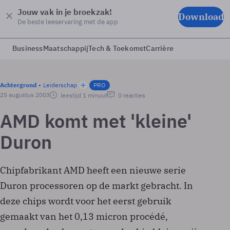
Jouw vak in je broekzak!
Download
De beste leeservaring met de app
Business
Maatschappij
Tech & Toekomst
Carrière
Achtergrond
Leiderschap
PRO
25 augustus 2003
leestijd 1 minuut
0 reacties
AMD komt met 'kleine'
Duron
Chipfabrikant AMD heeft een nieuwe serie
Duron processoren op de markt gebracht. In
deze chips wordt voor het eerst gebruik
gemaakt van het 0,13 micron procédé,