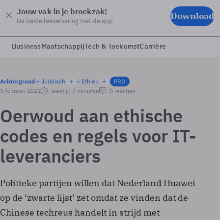
Jouw vak in je broekzak!
Download
De beste leeservaring met de app
Business
Maatschappij
Tech & Toekomst
Carrière
Achtergrond
Juridisch
Ethiek
PRO
5 februari 2021
leestijd 3 minuten
0 reacties
Oerwoud aan ethische
codes en regels voor IT-
leveranciers
Politieke partijen willen dat Nederland Huawei
op de ‘zwarte lijst’ zet omdat ze vinden dat de
Chinese techreus handelt in strijd met