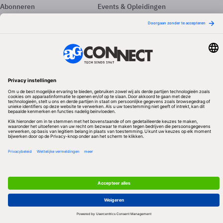
Abonneren
Events & Opleidingen
Adverteren
Nieuwsbrieven
Contact
Vacatures
Colofon
Whitepapers
Onze app
Privacyinstellingen
Volg ons
Redactionele partner
Algemene Voorwaarden & Copyrights
Privacy & Cookies