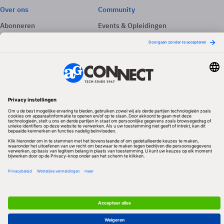
Over ons
Community
Abonneren
Events & Opleidingen
Adverteren
Nieuwsbrieven
Contact
Vacatures
Colofon
Whitepapers
Onze app
Privacyinstellingen
Volg ons
Redactionele partner
Algemene Voorwaarden & Copyrights
Privacy & Cookies