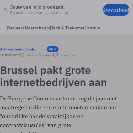
Jouw vak in je broekzak!
Download
De beste leeservaring met de app
Business
Maatschappij
Tech & Toekomst
Carrière
Achtergrond
Juridisch
PRO
10 mei 2017
leestijd 1 minuut
0 reacties
Brussel pakt grote
internetbedrijven aan
De Europese Commissie komt nog dit jaar met
maatregelen die een einde moeten maken aan
"oneerlijke handelspraktijken en
contractclausules" van grote