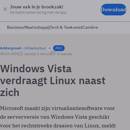
Jouw vak in je broekzak!
Download
De beste leeservaring met de app
Business
Maatschappij
Tech & Toekomst
Carrière
Achtergrond
Infrastructuur
PRO
18 juli 2006
leestijd 1 minuut
0 reacties
Windows Vista
verdraagt Linux naast
zich
Microsoft maakt zijn virtualisatiesoftware voor
de serverversie van Windows Vista geschikt
voor het rechtstreeks draaien van Linux, meldt