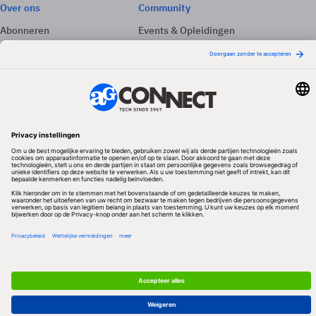
Over ons
Community
Abonneren
Events & Opleidingen
Adverteren
Nieuwsbrieven
Contact
Vacatures
Colofon
Whitepapers
Onze app
Privacyinstellingen
Volg ons
Redactionele partner
Algemene Voorwaarden & Copyrights
Privacy & Cookies