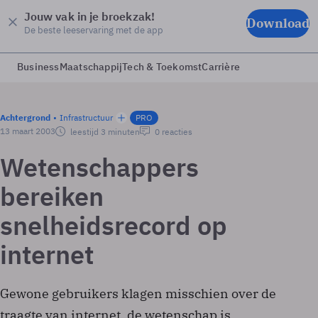
Jouw vak in je broekzak!
Download
De beste leeservaring met de app
Business
Maatschappij
Tech & Toekomst
Carrière
Achtergrond
Infrastructuur
PRO
13 maart 2003
leestijd 3 minuten
0 reacties
Wetenschappers
bereiken
snelheidsrecord op
internet
Gewone gebruikers klagen misschien over de
traagte van internet, de wetenschap is