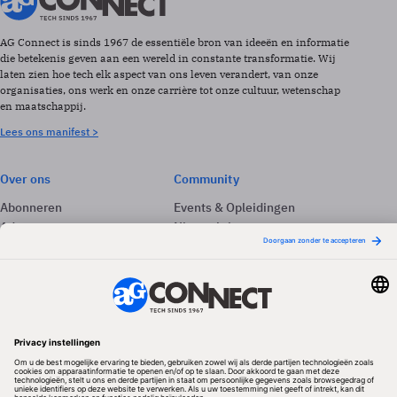
AG Connect is sinds 1967 de essentiële bron van ideeën en informatie
die betekenis geven aan een wereld in constante transformatie. Wij
laten zien hoe tech elk aspect van ons leven verandert, van onze
organisaties, ons werk en onze carrière tot onze cultuur, wetenschap
en maatschappij.
Lees ons manifest >
Over ons
Community
Abonneren
Events & Opleidingen
Adverteren
Nieuwsbrieven
Contact
Vacatures
Colofon
Whitepapers
Onze app
Privacyinstellingen
Volg ons